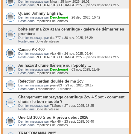
Dernier message par
Mica
«
25 janv. 2026, 16:01
Posté dans
RECHERCHE / ECHANGE 2CV -- pièces détachées 2CV
Quand Johnny English...
Dernier message par
Deuchémoi
«
26 déc. 2025, 10:42
Posté dans
Papoteries deuchistes
boite sur ma 2cv azam centrifuge - galere de démarrer en
premiere
Dernier message par
dad777
«
30 nov. 2025, 16:29
Posté dans
Boîte de vitesse
Caisse AK 400
Dernier message par
Alex 46
«
24 nov. 2025, 09:44
Posté dans
RECHERCHE / ECHANGE 2CV -- pièces détachées 2CV
Au hazard d'une flânerire sur Spotify ...
Dernier message par
Deuchémoi
«
03 nov. 2025, 11:49
Posté dans
Papoteries deuchistes
Refection cardan double de ma 2cv
Dernier message par
pierre83
«
29 oct. 2025, 20:17
Posté dans
Transmission - Direction
Changement embrayage centrifuge 2cv 4 Spot - comment
choisir le bon modèle ?
Dernier message par
TitiSpot
«
27 sept. 2025, 18:25
Posté dans
Boîte de vitesse
Une CB 1000 S ou R prévu début 2026
Dernier message par
Alex 46
«
23 sept. 2025, 08:40
Posté dans
Papoteries deuchistes
TRACTOMANIA 2025