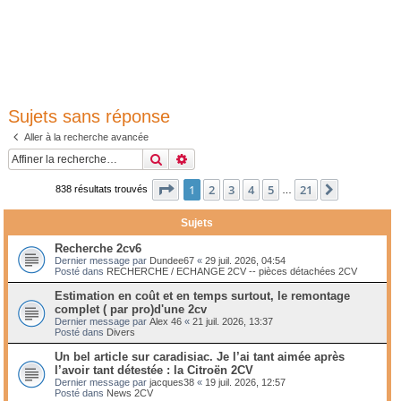
Sujets sans réponse
Aller à la recherche avancée
Rechercher
Recherche avancée
Page
1
sur
21
1
2
3
4
5
21
Suivante
838 résultats trouvés
…
Sujets
Recherche 2cv6
Dernier message par
Dundee67
«
29 juil. 2026, 04:54
Posté dans
RECHERCHE / ECHANGE 2CV -- pièces détachées 2CV
Estimation en coût et en temps surtout, le remontage
complet ( par pro)d'une 2cv
Dernier message par
Alex 46
«
21 juil. 2026, 13:37
Posté dans
Divers
Un bel article sur caradisiac. Je l’ai tant aimée après
l’avoir tant détestée : la Citroën 2CV
Dernier message par
jacques38
«
19 juil. 2026, 12:57
Posté dans
News 2CV