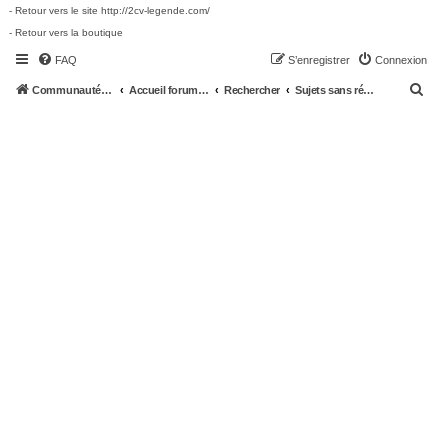
- Retour vers le site http://2cv-legende.com/
- Retour vers la boutique
FAQ
S’enregistrer
Connexion
R
Communauté 2cv-legende.com
Accueil forum 2cv-legende.com
Rechercher
Sujets sans réponse
e
c
h
e
r
c
h
e
r