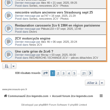
Dernier message par
Alex 46
«
21 sept. 2025, 09:25
Posté dans
Sorties, rencontres 2CV - Photos
rencontre voiture ancienne vers Strasbourg sept 25
Dernier message par
ax747
«
16 sept. 2025, 21:29
Posté dans
Sorties, rencontres 2CV - Photos
Restauration carosserie 2cv 6 1984 en région parisienne
Dernier message par
Ptilouis133
«
07 sept. 2025, 13:48
Posté dans
Divers
2CV motorcycle engine
Dernier message par
Alex 46
«
06 sept. 2025, 20:24
Posté dans
News 2CV
Une carte grise de 2cv6 ?
Dernier message par
Mxray
«
03 sept. 2025, 00:00
Posté dans
RECHERCHE / ECHANGE 2CV -- pièces détachées 2CV
Page
1
sur
21
1
2
3
4
5
21
Suivante
838 résultats trouvés
…
Aller à
www.piecesauto-pro.fr
Communauté 2cv-legende.com
Accueil forum 2cv-legende.com
Développé par
phpBB
® Forum Software © phpBB Limited