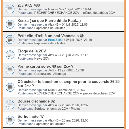
2cv AKS 400
Dernier message par
layaute74
«
10 juil. 2026, 19:44
Posté dans
RECHERCHE / ECHANGE 2CV -- pièces détachées 2CV
Kenza ( ce que Pierre dit de Paul...)
Dernier message par
Alex 46
«
04 juil. 2026, 11:06
Posté dans
Papoteries deuchistes
Petit clin d'œil à un ami Vannetais 😉
Dernier message par
Eric13190
«
03 juil. 2026, 21:49
Posté dans
Papoteries deuchistes
Éloge de la 2CV
Dernier message par
Alex 46
«
25 juin 2026, 17:42
Posté dans
News 2CV
Panne carbu solex 40 sur 2cv ?
Dernier message par
JFU
«
13 juin 2026, 12:38
Posté dans
Carburation - Allumage
Oú acheter le bouchon et crépine pour le couvercle 26 35
sur 2cv ?
Dernier message par
Mica
«
30 mai 2026, 20:53
Posté dans
RECHERCHE / ECHANGE 2CV -- pièces détachées 2CV
Bourse d'échange 82
Dernier message par
Alex 46
«
25 mai 2026, 12:32
Posté dans
Sorties, rencontres 2CV - Photos
Sortie moto 47
Dernier message par
Alex 46
«
25 mai 2026, 12:00
Posté dans
Papoteries deuchistes