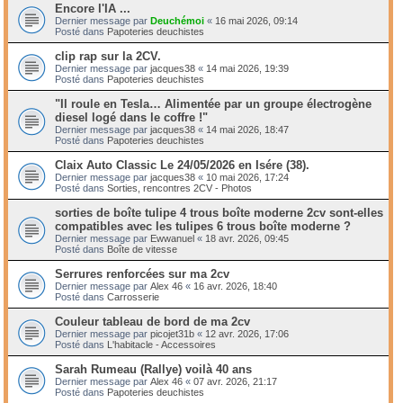
Encore l'IA ...
Dernier message par
Deuchémoi
«
16 mai 2026, 09:14
Posté dans
Papoteries deuchistes
clip rap sur la 2CV.
Dernier message par
jacques38
«
14 mai 2026, 19:39
Posté dans
Papoteries deuchistes
"Il roule en Tesla… Alimentée par un groupe électrogène
diesel logé dans le coffre !"
Dernier message par
jacques38
«
14 mai 2026, 18:47
Posté dans
Papoteries deuchistes
Claix Auto Classic Le 24/05/2026 en Isére (38).
Dernier message par
jacques38
«
10 mai 2026, 17:24
Posté dans
Sorties, rencontres 2CV - Photos
sorties de boîte tulipe 4 trous boîte moderne 2cv sont-elles
compatibles avec les tulipes 6 trous boîte moderne ?
Dernier message par
Ewwanuel
«
18 avr. 2026, 09:45
Posté dans
Boîte de vitesse
Serrures renforcées sur ma 2cv
Dernier message par
Alex 46
«
16 avr. 2026, 18:40
Posté dans
Carrosserie
Couleur tableau de bord de ma 2cv
Dernier message par
picojet31b
«
12 avr. 2026, 17:06
Posté dans
L'habitacle - Accessoires
Sarah Rumeau (Rallye) voilà 40 ans
Dernier message par
Alex 46
«
07 avr. 2026, 21:17
Posté dans
Papoteries deuchistes