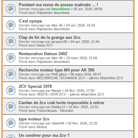
Pendant ma revue de presse matinale ... !
Dernier message par
Deuchémoi
«
05 avr. 2026, 08:58
Posté dans
Papoteries deuchistes
C'est sympa
Dernier message par
Alex 46
«
04 avr. 2026, 19:24
Posté dans
Papoteries deuchistes
Clap de fin de la grange aux 2cv.
Dernier message par
jacques38
«
04 avr. 2026, 12:44
Posté dans
News 2CV
Restauration Datsun 240Z
Dernier message par
Alex 46
«
23 mars 2026, 21:09
Posté dans
Papoteries deuchistes
Recherche moteur type M4 pour AK 350
Dernier message par
Petit gibus
«
06 mars 2026, 09:37
Posté dans
RECHERCHE / ECHANGE 2CV -- pièces détachées 2CV
2CV Special 1978
Dernier message par
Marge
«
26 févr. 2026, 17:50
Posté dans
VENTE / DON 2CV -- pièces détachées 2CV
Cardan de 2cv coté boite impossible à retirer
Dernier message par
Robby13
«
16 févr. 2026, 13:32
Posté dans
Transmission - Direction
type moteur 2cv
Dernier message par
robert48
«
02 févr. 2026, 21:20
Posté dans
Moteur
Un cendrier pour ma 2cv ?