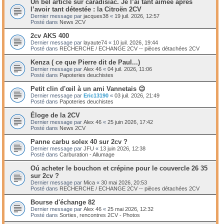
Un bel article sur caradisiac. Je l’ai tant aimée après
l’avoir tant détestée : la Citroën 2CV
Dernier message par
jacques38
«
19 juil. 2026, 12:57
Posté dans
News 2CV
2cv AKS 400
Dernier message par
layaute74
«
10 juil. 2026, 19:44
Posté dans
RECHERCHE / ECHANGE 2CV -- pièces détachées 2CV
Kenza ( ce que Pierre dit de Paul...)
Dernier message par
Alex 46
«
04 juil. 2026, 11:06
Posté dans
Papoteries deuchistes
Petit clin d'œil à un ami Vannetais 😉
Dernier message par
Eric13190
«
03 juil. 2026, 21:49
Posté dans
Papoteries deuchistes
Éloge de la 2CV
Dernier message par
Alex 46
«
25 juin 2026, 17:42
Posté dans
News 2CV
Panne carbu solex 40 sur 2cv ?
Dernier message par
JFU
«
13 juin 2026, 12:38
Posté dans
Carburation - Allumage
Oú acheter le bouchon et crépine pour le couvercle 26 35
sur 2cv ?
Dernier message par
Mica
«
30 mai 2026, 20:53
Posté dans
RECHERCHE / ECHANGE 2CV -- pièces détachées 2CV
Bourse d'échange 82
Dernier message par
Alex 46
«
25 mai 2026, 12:32
Posté dans
Sorties, rencontres 2CV - Photos