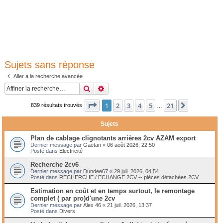
Sujets sans réponse
Aller à la recherche avancée
Rechercher
Recherche avancée
Page
1
sur
21
1
2
3
4
5
21
Suivante
839 résultats trouvés
…
Sujets
Plan de cablage clignotants arrières 2cv AZAM export
Dernier message par
Gaëtan
«
06 août 2026, 22:50
Posté dans
Electricité
Recherche 2cv6
Dernier message par
Dundee67
«
29 juil. 2026, 04:54
Posté dans
RECHERCHE / ECHANGE 2CV -- pièces détachées 2CV
Estimation en coût et en temps surtout, le remontage
complet ( par pro)d'une 2cv
Dernier message par
Alex 46
«
21 juil. 2026, 13:37
Posté dans
Divers