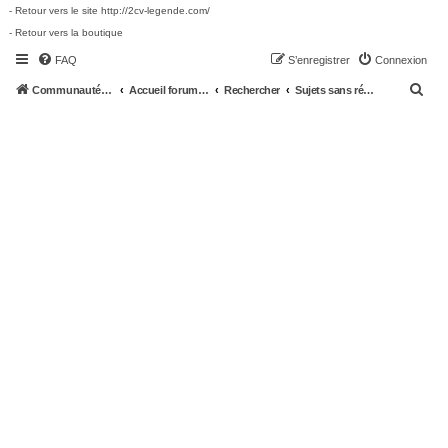
- Retour vers le site http://2cv-legende.com/
- Retour vers la boutique
FAQ
S’enregistrer
Connexion
R
Communauté 2cv-legende.com
Accueil forum 2cv-legende.com
Rechercher
Sujets sans réponse
e
c
h
e
r
c
h
e
r