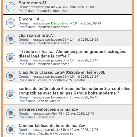
Sortie moto 47
Dernier message par
Alex 46
«
25 mai 2026, 12:00
Posté dans
Papoteries deuchistes
Encore l'IA ...
Dernier message par
Deuchémoi
«
16 mai 2026, 09:14
Posté dans
Papoteries deuchistes
clip rap sur la 2CV.
Dernier message par
jacques38
«
14 mai 2026, 19:39
Posté dans
Papoteries deuchistes
"Il roule en Tesla… Alimentée par un groupe électrogène
diesel logé dans le coffre !"
Dernier message par
jacques38
«
14 mai 2026, 18:47
Posté dans
Papoteries deuchistes
Claix Auto Classic Le 24/05/2026 en Isére (38).
Dernier message par
jacques38
«
10 mai 2026, 17:24
Posté dans
Sorties, rencontres 2CV - Photos
sorties de boîte tulipe 4 trous boîte moderne 2cv sont-elles
compatibles avec les tulipes 6 trous boîte moderne ?
Dernier message par
Ewwanuel
«
18 avr. 2026, 09:45
Posté dans
Boîte de vitesse
Serrures renforcées sur ma 2cv
Dernier message par
Alex 46
«
16 avr. 2026, 18:40
Posté dans
Carrosserie
Couleur tableau de bord de ma 2cv
Dernier message par
picojet31b
«
12 avr. 2026, 17:06
Posté dans
L'habitacle - Accessoires