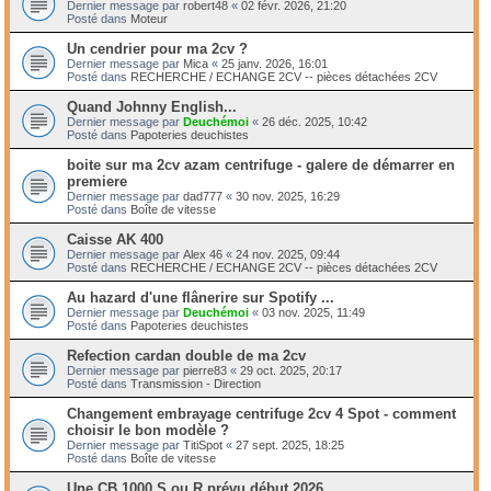
Dernier message par
robert48
«
02 févr. 2026, 21:20
Posté dans
Moteur
Un cendrier pour ma 2cv ?
Dernier message par
Mica
«
25 janv. 2026, 16:01
Posté dans
RECHERCHE / ECHANGE 2CV -- pièces détachées 2CV
Quand Johnny English...
Dernier message par
Deuchémoi
«
26 déc. 2025, 10:42
Posté dans
Papoteries deuchistes
boite sur ma 2cv azam centrifuge - galere de démarrer en
premiere
Dernier message par
dad777
«
30 nov. 2025, 16:29
Posté dans
Boîte de vitesse
Caisse AK 400
Dernier message par
Alex 46
«
24 nov. 2025, 09:44
Posté dans
RECHERCHE / ECHANGE 2CV -- pièces détachées 2CV
Au hazard d'une flânerire sur Spotify ...
Dernier message par
Deuchémoi
«
03 nov. 2025, 11:49
Posté dans
Papoteries deuchistes
Refection cardan double de ma 2cv
Dernier message par
pierre83
«
29 oct. 2025, 20:17
Posté dans
Transmission - Direction
Changement embrayage centrifuge 2cv 4 Spot - comment
choisir le bon modèle ?
Dernier message par
TitiSpot
«
27 sept. 2025, 18:25
Posté dans
Boîte de vitesse
Une CB 1000 S ou R prévu début 2026