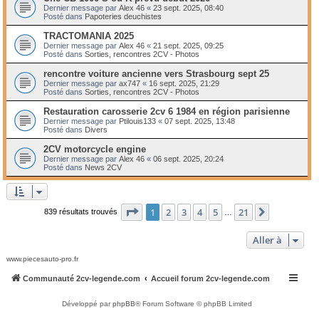
Dernier message par
Alex 46
«
23 sept. 2025, 08:40
Posté dans
Papoteries deuchistes
TRACTOMANIA 2025
Dernier message par
Alex 46
«
21 sept. 2025, 09:25
Posté dans
Sorties, rencontres 2CV - Photos
rencontre voiture ancienne vers Strasbourg sept 25
Dernier message par
ax747
«
16 sept. 2025, 21:29
Posté dans
Sorties, rencontres 2CV - Photos
Restauration carosserie 2cv 6 1984 en région parisienne
Dernier message par
Ptilouis133
«
07 sept. 2025, 13:48
Posté dans
Divers
2CV motorcycle engine
Dernier message par
Alex 46
«
06 sept. 2025, 20:24
Posté dans
News 2CV
Page
1
sur
21
1
2
3
4
5
21
Suivante
839 résultats trouvés
…
Aller à
www.piecesauto-pro.fr
Communauté 2cv-legende.com
Accueil forum 2cv-legende.com
Développé par
phpBB
® Forum Software © phpBB Limited