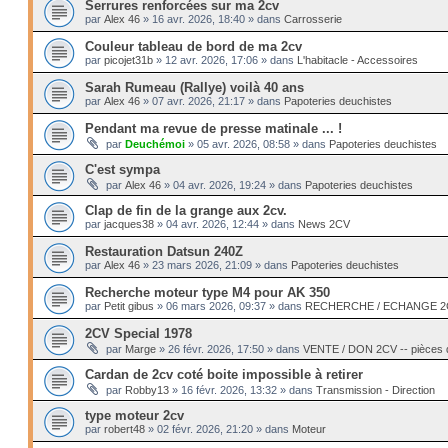
Serrures renforcées sur ma 2cv
par
Alex 46
»
16 avr. 2026, 18:40
» dans
Carrosserie
Couleur tableau de bord de ma 2cv
par
picojet31b
»
12 avr. 2026, 17:06
» dans
L'habitacle - Accessoires
Sarah Rumeau (Rallye) voilà 40 ans
par
Alex 46
»
07 avr. 2026, 21:17
» dans
Papoteries deuchistes
Pendant ma revue de presse matinale ... !
par
Deuchémoi
»
05 avr. 2026, 08:58
» dans
Papoteries deuchistes
C'est sympa
par
Alex 46
»
04 avr. 2026, 19:24
» dans
Papoteries deuchistes
Clap de fin de la grange aux 2cv.
par
jacques38
»
04 avr. 2026, 12:44
» dans
News 2CV
Restauration Datsun 240Z
par
Alex 46
»
23 mars 2026, 21:09
» dans
Papoteries deuchistes
Recherche moteur type M4 pour AK 350
par
Petit gibus
»
06 mars 2026, 09:37
» dans
RECHERCHE / ECHANGE 2CV 
2CV Special 1978
par
Marge
»
26 févr. 2026, 17:50
» dans
VENTE / DON 2CV -- pièces
Cardan de 2cv coté boite impossible à retirer
par
Robby13
»
16 févr. 2026, 13:32
» dans
Transmission - Direction
type moteur 2cv
par
robert48
»
02 févr. 2026, 21:20
» dans
Moteur