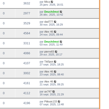
par
Mica
0
3632
25 janv. 2026, 16:01
par
Deuchémoi
0
2977
26 déc. 2025, 10:42
par
dad777
0
3529
30 nov. 2025, 16:29
par
Alex 46
0
4564
24 nov. 2025, 09:44
par
Deuchémoi
0
3311
03 nov. 2025, 11:49
par
pierre83
0
4066
29 oct. 2025, 20:17
par
TitiSpot
0
4107
27 sept. 2025, 18:25
par
Alex 46
0
3002
23 sept. 2025, 08:40
par
Alex 46
0
4161
21 sept. 2025, 09:25
par
ax747
0
4112
16 sept. 2025, 21:29
par
Ptilouis133
0
4196
07 sept. 2025, 13:48