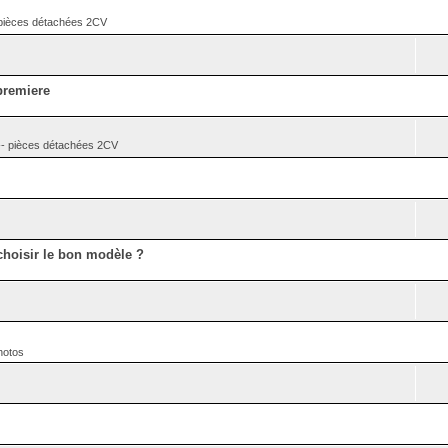
èces détachées 2CV
premiere
pièces détachées 2CV
hoisir le bon modèle ?
hotos