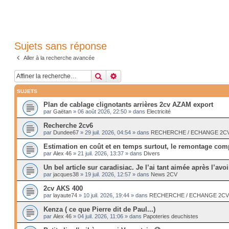
Sujets sans réponse
Aller à la recherche avancée
Rechercher
Recherche avancée
SUJETS
Plan de cablage clignotants arrières 2cv AZAM export
par
Gaëtan
»
06 août 2026, 22:50
» dans
Electricité
Recherche 2cv6
par
Dundee67
»
29 juil. 2026, 04:54
» dans
RECHERCHE / ECHANGE 2CV -
Estimation en coût et en temps surtout, le remontage comp
par
Alex 46
»
21 juil. 2026, 13:37
» dans
Divers
Un bel article sur caradisiac. Je l’ai tant aimée après l’avoi
par
jacques38
»
19 juil. 2026, 12:57
» dans
News 2CV
2cv AKS 400
par
layaute74
»
10 juil. 2026, 19:44
» dans
RECHERCHE / ECHANGE 2CV --
Kenza ( ce que Pierre dit de Paul...)
par
Alex 46
»
04 juil. 2026, 11:06
» dans
Papoteries deuchistes