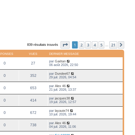
Page
1
sur
21
1
2
3
4
5
21
Suiv
839 résultats trouvés
…
ÉPONSES
VUES
DERNIER MESSAGE
par
Gaëtan
0
27
06 août 2026, 22:50
par
Dundee67
0
352
29 juil. 2026, 04:54
par
Alex 46
0
653
21 juil. 2026, 13:37
par
jacques38
0
414
19 juil. 2026, 12:57
par
layaute74
0
672
10 juil. 2026, 19:44
par
Alex 46
0
738
04 juil. 2026, 11:06