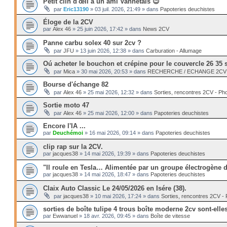
Petit clin d'œil à un ami Vannetais 😉
par
Eric13190
»
03 juil. 2026, 21:49
» dans
Papoteries deuchistes
Éloge de la 2CV
par
Alex 46
»
25 juin 2026, 17:42
» dans
News 2CV
Panne carbu solex 40 sur 2cv ?
par
JFU
»
13 juin 2026, 12:38
» dans
Carburation - Allumage
Oú acheter le bouchon et crépine pour le couvercle 26 35 
par
Mica
»
30 mai 2026, 20:53
» dans
RECHERCHE / ECHANGE 2CV --
Bourse d'échange 82
par
Alex 46
»
25 mai 2026, 12:32
» dans
Sorties, rencontres 2CV - Ph
Sortie moto 47
par
Alex 46
»
25 mai 2026, 12:00
» dans
Papoteries deuchistes
Encore l'IA ...
par
Deuchémoi
»
16 mai 2026, 09:14
» dans
Papoteries deuchistes
clip rap sur la 2CV.
par
jacques38
»
14 mai 2026, 19:39
» dans
Papoteries deuchistes
"Il roule en Tesla… Alimentée par un groupe électrogène di
par
jacques38
»
14 mai 2026, 18:47
» dans
Papoteries deuchistes
Claix Auto Classic Le 24/05/2026 en Isére (38).
par
jacques38
»
10 mai 2026, 17:24
» dans
Sorties, rencontres 2CV -
sorties de boîte tulipe 4 trous boîte moderne 2cv sont-ell
par
Ewwanuel
»
18 avr. 2026, 09:45
» dans
Boîte de vitesse