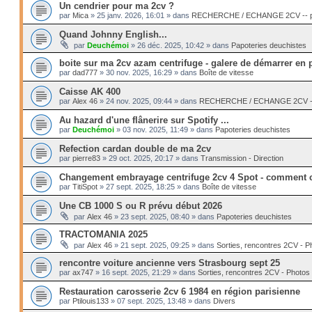
Un cendrier pour ma 2cv ?
par
Mica
»
25 janv. 2026, 16:01
» dans
RECHERCHE / ECHANGE 2CV -- pi
Quand Johnny English...
par
Deuchémoi
»
26 déc. 2025, 10:42
» dans
Papoteries deuchistes
boite sur ma 2cv azam centrifuge - galere de démarrer en 
par
dad777
»
30 nov. 2025, 16:29
» dans
Boîte de vitesse
Caisse AK 400
par
Alex 46
»
24 nov. 2025, 09:44
» dans
RECHERCHE / ECHANGE 2CV -- 
Au hazard d'une flânerire sur Spotify ...
par
Deuchémoi
»
03 nov. 2025, 11:49
» dans
Papoteries deuchistes
Refection cardan double de ma 2cv
par
pierre83
»
29 oct. 2025, 20:17
» dans
Transmission - Direction
Changement embrayage centrifuge 2cv 4 Spot - comment c
par
TitiSpot
»
27 sept. 2025, 18:25
» dans
Boîte de vitesse
Une CB 1000 S ou R prévu début 2026
par
Alex 46
»
23 sept. 2025, 08:40
» dans
Papoteries deuchistes
TRACTOMANIA 2025
par
Alex 46
»
21 sept. 2025, 09:25
» dans
Sorties, rencontres 2CV - P
rencontre voiture ancienne vers Strasbourg sept 25
par
ax747
»
16 sept. 2025, 21:29
» dans
Sorties, rencontres 2CV - Photos
Restauration carosserie 2cv 6 1984 en région parisienne
par
Ptilouis133
»
07 sept. 2025, 13:48
» dans
Divers