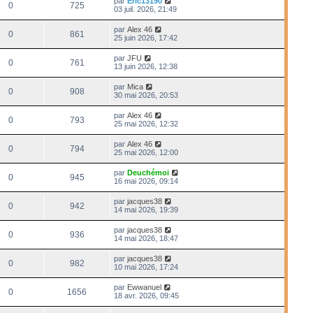
par
Eric13190
0
725
03 juil. 2026, 21:49
par
Alex 46
0
861
25 juin 2026, 17:42
par
JFU
0
761
13 juin 2026, 12:38
par
Mica
0
908
30 mai 2026, 20:53
par
Alex 46
0
793
25 mai 2026, 12:32
par
Alex 46
0
794
25 mai 2026, 12:00
par
Deuchémoi
0
945
16 mai 2026, 09:14
par
jacques38
0
942
14 mai 2026, 19:39
par
jacques38
0
936
14 mai 2026, 18:47
par
jacques38
0
982
10 mai 2026, 17:24
par
Ewwanuel
0
1656
18 avr. 2026, 09:45