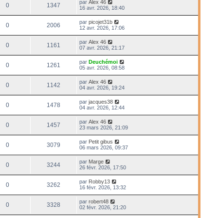
par
Alex 46
0
1347
16 avr. 2026, 18:40
par
picojet31b
0
2006
12 avr. 2026, 17:06
par
Alex 46
0
1161
07 avr. 2026, 21:17
par
Deuchémoi
0
1261
05 avr. 2026, 08:58
par
Alex 46
0
1142
04 avr. 2026, 19:24
par
jacques38
0
1478
04 avr. 2026, 12:44
par
Alex 46
0
1457
23 mars 2026, 21:09
par
Petit gibus
0
3079
06 mars 2026, 09:37
par
Marge
0
3244
26 févr. 2026, 17:50
par
Robby13
0
3262
16 févr. 2026, 13:32
par
robert48
0
3328
02 févr. 2026, 21:20