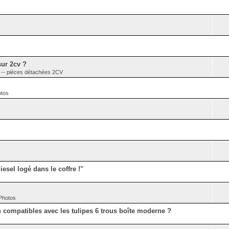
sur 2cv ?
 pièces détachées 2CV
otos
esel logé dans le coffre !"
 Photos
es compatibles avec les tulipes 6 trous boîte moderne ?