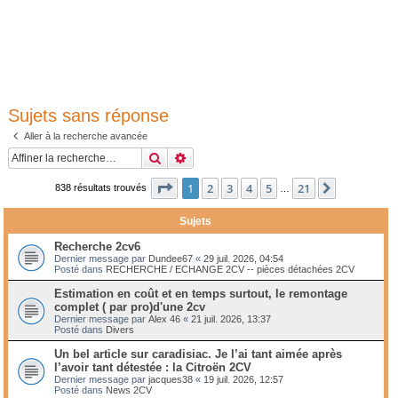
Sujets sans réponse
Aller à la recherche avancée
Rechercher
Recherche avancée
Page
1
sur
21
1
2
3
4
5
21
Suivante
838 résultats trouvés
…
Sujets
Recherche 2cv6
Dernier message par
Dundee67
«
29 juil. 2026, 04:54
Posté dans
RECHERCHE / ECHANGE 2CV -- pièces détachées 2CV
Estimation en coût et en temps surtout, le remontage
complet ( par pro)d'une 2cv
Dernier message par
Alex 46
«
21 juil. 2026, 13:37
Posté dans
Divers
Un bel article sur caradisiac. Je l’ai tant aimée après
l’avoir tant détestée : la Citroën 2CV
Dernier message par
jacques38
«
19 juil. 2026, 12:57
Posté dans
News 2CV