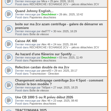
Dernier message par
Mica
«
25 janv. 2026, 16:01
Posté dans
RECHERCHE / ECHANGE 2CV -- pièces détachées 2CV
Quand Johnny English...
Dernier message par
Deuchémoi
«
26 déc. 2025, 10:42
Posté dans
Papoteries deuchistes
boite sur ma 2cv azam centrifuge - galere de démarrer en
premiere
Dernier message par
dad777
«
30 nov. 2025, 16:29
Posté dans
Boîte de vitesse
Caisse AK 400
Dernier message par
Alex 46
«
24 nov. 2025, 09:44
Posté dans
RECHERCHE / ECHANGE 2CV -- pièces détachées 2CV
Au hazard d'une flânerire sur Spotify ...
Dernier message par
Deuchémoi
«
03 nov. 2025, 11:49
Posté dans
Papoteries deuchistes
Refection cardan double de ma 2cv
Dernier message par
pierre83
«
29 oct. 2025, 20:17
Posté dans
Transmission - Direction
Changement embrayage centrifuge 2cv 4 Spot - comment
choisir le bon modèle ?
Dernier message par
TitiSpot
«
27 sept. 2025, 18:25
Posté dans
Boîte de vitesse
Une CB 1000 S ou R prévu début 2026
Dernier message par
Alex 46
«
23 sept. 2025, 08:40
Posté dans
Papoteries deuchistes
TRACTOMANIA 2025