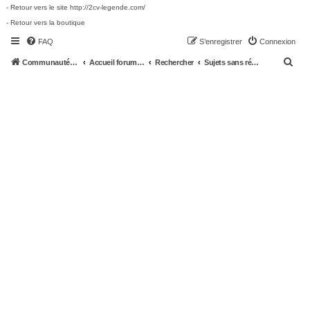
- Retour vers le site http://2cv-legende.com/
- Retour vers la boutique
FAQ
S’enregistrer
Connexion
R
Communauté 2cv-legende.com
Accueil forum 2cv-legende.com
Rechercher
Sujets sans réponse
e
c
h
e
r
c
h
e
r