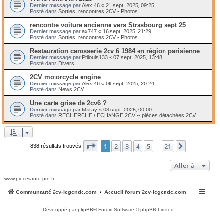
Dernier message par
Alex 46
«
21 sept. 2025, 09:25
Posté dans
Sorties, rencontres 2CV - Photos
rencontre voiture ancienne vers Strasbourg sept 25
Dernier message par
ax747
«
16 sept. 2025, 21:29
Posté dans
Sorties, rencontres 2CV - Photos
Restauration carosserie 2cv 6 1984 en région parisienne
Dernier message par
Ptilouis133
«
07 sept. 2025, 13:48
Posté dans
Divers
2CV motorcycle engine
Dernier message par
Alex 46
«
06 sept. 2025, 20:24
Posté dans
News 2CV
Une carte grise de 2cv6 ?
Dernier message par
Mxray
«
03 sept. 2025, 00:00
Posté dans
RECHERCHE / ECHANGE 2CV -- pièces détachées 2CV
Page
1
sur
21
1
2
3
4
5
21
Suivante
838 résultats trouvés
…
Aller à
www.piecesauto-pro.fr
Communauté 2cv-legende.com
Accueil forum 2cv-legende.com
Développé par
phpBB
® Forum Software © phpBB Limited