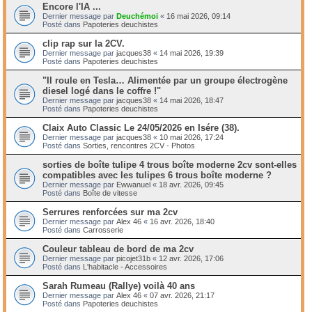
Encore l'IA ...
Dernier message par
Deuchémoi
«
16 mai 2026, 09:14
Posté dans
Papoteries deuchistes
clip rap sur la 2CV.
Dernier message par
jacques38
«
14 mai 2026, 19:39
Posté dans
Papoteries deuchistes
"Il roule en Tesla… Alimentée par un groupe électrogène
diesel logé dans le coffre !"
Dernier message par
jacques38
«
14 mai 2026, 18:47
Posté dans
Papoteries deuchistes
Claix Auto Classic Le 24/05/2026 en Isére (38).
Dernier message par
jacques38
«
10 mai 2026, 17:24
Posté dans
Sorties, rencontres 2CV - Photos
sorties de boîte tulipe 4 trous boîte moderne 2cv sont-elles
compatibles avec les tulipes 6 trous boîte moderne ?
Dernier message par
Ewwanuel
«
18 avr. 2026, 09:45
Posté dans
Boîte de vitesse
Serrures renforcées sur ma 2cv
Dernier message par
Alex 46
«
16 avr. 2026, 18:40
Posté dans
Carrosserie
Couleur tableau de bord de ma 2cv
Dernier message par
picojet31b
«
12 avr. 2026, 17:06
Posté dans
L'habitacle - Accessoires
Sarah Rumeau (Rallye) voilà 40 ans
Dernier message par
Alex 46
«
07 avr. 2026, 21:17
Posté dans
Papoteries deuchistes