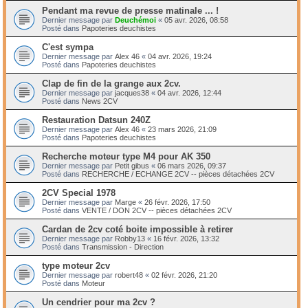
Pendant ma revue de presse matinale ... !
Dernier message par
Deuchémoi
«
05 avr. 2026, 08:58
Posté dans
Papoteries deuchistes
C'est sympa
Dernier message par
Alex 46
«
04 avr. 2026, 19:24
Posté dans
Papoteries deuchistes
Clap de fin de la grange aux 2cv.
Dernier message par
jacques38
«
04 avr. 2026, 12:44
Posté dans
News 2CV
Restauration Datsun 240Z
Dernier message par
Alex 46
«
23 mars 2026, 21:09
Posté dans
Papoteries deuchistes
Recherche moteur type M4 pour AK 350
Dernier message par
Petit gibus
«
06 mars 2026, 09:37
Posté dans
RECHERCHE / ECHANGE 2CV -- pièces détachées 2CV
2CV Special 1978
Dernier message par
Marge
«
26 févr. 2026, 17:50
Posté dans
VENTE / DON 2CV -- pièces détachées 2CV
Cardan de 2cv coté boite impossible à retirer
Dernier message par
Robby13
«
16 févr. 2026, 13:32
Posté dans
Transmission - Direction
type moteur 2cv
Dernier message par
robert48
«
02 févr. 2026, 21:20
Posté dans
Moteur
Un cendrier pour ma 2cv ?