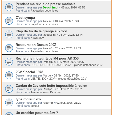
Pendant ma revue de presse matinale ... !
Dernier message par
Deuchémoi
«
05 avr. 2026, 08:58
Posté dans
Papoteries deuchistes
C'est sympa
Dernier message par
Alex 46
«
04 avr. 2026, 19:24
Posté dans
Papoteries deuchistes
Clap de fin de la grange aux 2cv.
Dernier message par
jacques38
«
04 avr. 2026, 12:44
Posté dans
News 2CV
Restauration Datsun 240Z
Dernier message par
Alex 46
«
23 mars 2026, 21:09
Posté dans
Papoteries deuchistes
Recherche moteur type M4 pour AK 350
Dernier message par
Petit gibus
«
06 mars 2026, 09:37
Posté dans
RECHERCHE / ECHANGE 2CV -- pièces détachées 2CV
2CV Special 1978
Dernier message par
Marge
«
26 févr. 2026, 17:50
Posté dans
VENTE / DON 2CV -- pièces détachées 2CV
Cardan de 2cv coté boite impossible à retirer
Dernier message par
Robby13
«
16 févr. 2026, 13:32
Posté dans
Transmission - Direction
type moteur 2cv
Dernier message par
robert48
«
02 févr. 2026, 21:20
Posté dans
Moteur
Un cendrier pour ma 2cv ?