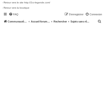
- Retour vers le site http://2cv-legende.com/
- Retour vers la boutique
FAQ
S’enregistrer
Connexion
R
Communauté 2cv-legende.com
Accueil forum 2cv-legende.com
Rechercher
Sujets sans réponse
e
c
h
e
r
c
h
e
r