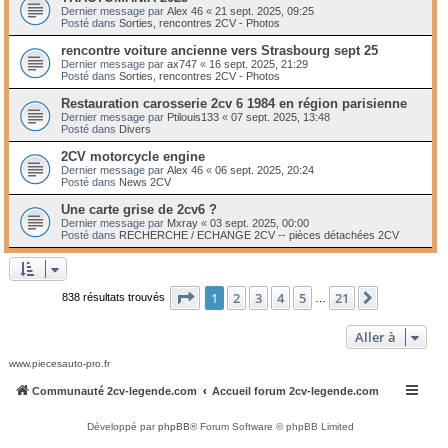
Dernier message par
Alex 46
«
21 sept. 2025, 09:25
Posté dans
Sorties, rencontres 2CV - Photos
rencontre voiture ancienne vers Strasbourg sept 25
Dernier message par
ax747
«
16 sept. 2025, 21:29
Posté dans
Sorties, rencontres 2CV - Photos
Restauration carosserie 2cv 6 1984 en région parisienne
Dernier message par
Ptilouis133
«
07 sept. 2025, 13:48
Posté dans
Divers
2CV motorcycle engine
Dernier message par
Alex 46
«
06 sept. 2025, 20:24
Posté dans
News 2CV
Une carte grise de 2cv6 ?
Dernier message par
Mxray
«
03 sept. 2025, 00:00
Posté dans
RECHERCHE / ECHANGE 2CV -- pièces détachées 2CV
Page
1
sur
21
1
2
3
4
5
21
Suivante
838 résultats trouvés
…
Aller à
www.piecesauto-pro.fr
Communauté 2cv-legende.com
Accueil forum 2cv-legende.com
Développé par
phpBB
® Forum Software © phpBB Limited