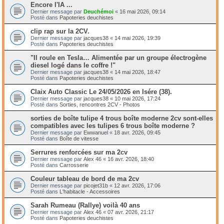
Encore l'IA ...
Dernier message par
Deuchémoi
«
16 mai 2026, 09:14
Posté dans
Papoteries deuchistes
clip rap sur la 2CV.
Dernier message par
jacques38
«
14 mai 2026, 19:39
Posté dans
Papoteries deuchistes
"Il roule en Tesla… Alimentée par un groupe électrogène
diesel logé dans le coffre !"
Dernier message par
jacques38
«
14 mai 2026, 18:47
Posté dans
Papoteries deuchistes
Claix Auto Classic Le 24/05/2026 en Isére (38).
Dernier message par
jacques38
«
10 mai 2026, 17:24
Posté dans
Sorties, rencontres 2CV - Photos
sorties de boîte tulipe 4 trous boîte moderne 2cv sont-elles
compatibles avec les tulipes 6 trous boîte moderne ?
Dernier message par
Ewwanuel
«
18 avr. 2026, 09:45
Posté dans
Boîte de vitesse
Serrures renforcées sur ma 2cv
Dernier message par
Alex 46
«
16 avr. 2026, 18:40
Posté dans
Carrosserie
Couleur tableau de bord de ma 2cv
Dernier message par
picojet31b
«
12 avr. 2026, 17:06
Posté dans
L'habitacle - Accessoires
Sarah Rumeau (Rallye) voilà 40 ans
Dernier message par
Alex 46
«
07 avr. 2026, 21:17
Posté dans
Papoteries deuchistes