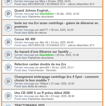
Dernier message par
Mica
«
25 janv. 2026, 16:01
Posté dans
RECHERCHE / ECHANGE 2CV -- pièces détachées 2CV
Quand Johnny English...
Dernier message par
Deuchémoi
«
26 déc. 2025, 10:42
Posté dans
Papoteries deuchistes
boite sur ma 2cv azam centrifuge - galere de démarrer en
premiere
Dernier message par
dad777
«
30 nov. 2025, 16:29
Posté dans
Boîte de vitesse
Caisse AK 400
Dernier message par
Alex 46
«
24 nov. 2025, 09:44
Posté dans
RECHERCHE / ECHANGE 2CV -- pièces détachées 2CV
Au hazard d'une flânerire sur Spotify ...
Dernier message par
Deuchémoi
«
03 nov. 2025, 11:49
Posté dans
Papoteries deuchistes
Refection cardan double de ma 2cv
Dernier message par
pierre83
«
29 oct. 2025, 20:17
Posté dans
Transmission - Direction
Changement embrayage centrifuge 2cv 4 Spot - comment
choisir le bon modèle ?
Dernier message par
TitiSpot
«
27 sept. 2025, 18:25
Posté dans
Boîte de vitesse
Une CB 1000 S ou R prévu début 2026
Dernier message par
Alex 46
«
23 sept. 2025, 08:40
Posté dans
Papoteries deuchistes
TRACTOMANIA 2025