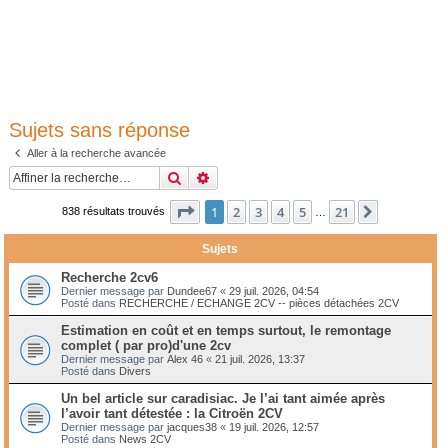
Sujets sans réponse
Aller à la recherche avancée
Rechercher
Recherche avancée
Page
1
sur
21
1
2
3
4
5
21
Suivante
838 résultats trouvés
…
Sujets
Recherche 2cv6
Dernier message par
Dundee67
«
29 juil. 2026, 04:54
Posté dans
RECHERCHE / ECHANGE 2CV -- pièces détachées 2CV
Estimation en coût et en temps surtout, le remontage
complet ( par pro)d'une 2cv
Dernier message par
Alex 46
«
21 juil. 2026, 13:37
Posté dans
Divers
Un bel article sur caradisiac. Je l’ai tant aimée après
l’avoir tant détestée : la Citroën 2CV
Dernier message par
jacques38
«
19 juil. 2026, 12:57
Posté dans
News 2CV