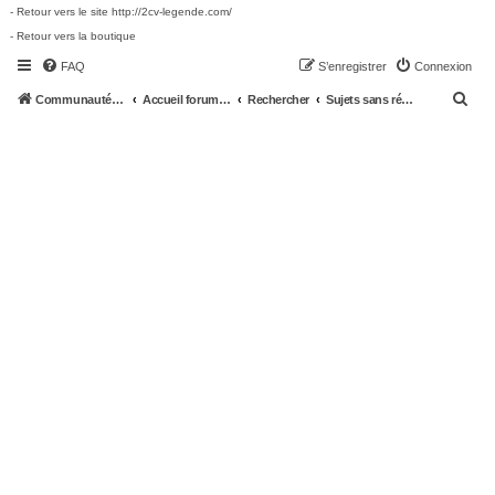
- Retour vers le site http://2cv-legende.com/
- Retour vers la boutique
FAQ
S’enregistrer
Connexion
R
Communauté 2cv-legende.com
Accueil forum 2cv-legende.com
Rechercher
Sujets sans réponse
e
c
h
e
r
c
h
e
r