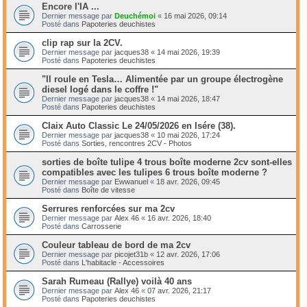
Encore l'IA ...
Dernier message par
Deuchémoi
«
16 mai 2026, 09:14
Posté dans
Papoteries deuchistes
clip rap sur la 2CV.
Dernier message par
jacques38
«
14 mai 2026, 19:39
Posté dans
Papoteries deuchistes
"Il roule en Tesla… Alimentée par un groupe électrogène
diesel logé dans le coffre !"
Dernier message par
jacques38
«
14 mai 2026, 18:47
Posté dans
Papoteries deuchistes
Claix Auto Classic Le 24/05/2026 en Isére (38).
Dernier message par
jacques38
«
10 mai 2026, 17:24
Posté dans
Sorties, rencontres 2CV - Photos
sorties de boîte tulipe 4 trous boîte moderne 2cv sont-elles
compatibles avec les tulipes 6 trous boîte moderne ?
Dernier message par
Ewwanuel
«
18 avr. 2026, 09:45
Posté dans
Boîte de vitesse
Serrures renforcées sur ma 2cv
Dernier message par
Alex 46
«
16 avr. 2026, 18:40
Posté dans
Carrosserie
Couleur tableau de bord de ma 2cv
Dernier message par
picojet31b
«
12 avr. 2026, 17:06
Posté dans
L'habitacle - Accessoires
Sarah Rumeau (Rallye) voilà 40 ans
Dernier message par
Alex 46
«
07 avr. 2026, 21:17
Posté dans
Papoteries deuchistes