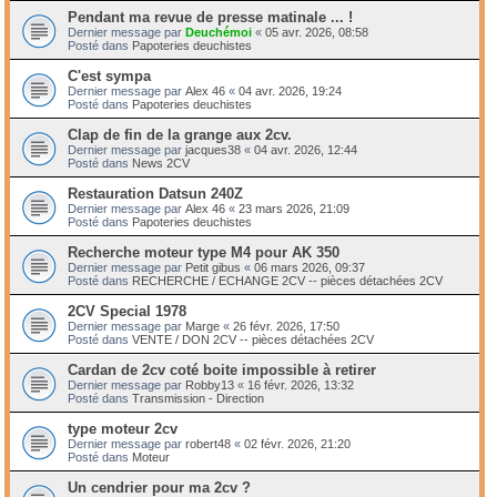
Pendant ma revue de presse matinale ... !
Dernier message par
Deuchémoi
«
05 avr. 2026, 08:58
Posté dans
Papoteries deuchistes
C'est sympa
Dernier message par
Alex 46
«
04 avr. 2026, 19:24
Posté dans
Papoteries deuchistes
Clap de fin de la grange aux 2cv.
Dernier message par
jacques38
«
04 avr. 2026, 12:44
Posté dans
News 2CV
Restauration Datsun 240Z
Dernier message par
Alex 46
«
23 mars 2026, 21:09
Posté dans
Papoteries deuchistes
Recherche moteur type M4 pour AK 350
Dernier message par
Petit gibus
«
06 mars 2026, 09:37
Posté dans
RECHERCHE / ECHANGE 2CV -- pièces détachées 2CV
2CV Special 1978
Dernier message par
Marge
«
26 févr. 2026, 17:50
Posté dans
VENTE / DON 2CV -- pièces détachées 2CV
Cardan de 2cv coté boite impossible à retirer
Dernier message par
Robby13
«
16 févr. 2026, 13:32
Posté dans
Transmission - Direction
type moteur 2cv
Dernier message par
robert48
«
02 févr. 2026, 21:20
Posté dans
Moteur
Un cendrier pour ma 2cv ?