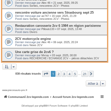
Dernier message par
Alex 46
«
21 sept. 2025, 09:25
Posté dans
Sorties, rencontres 2CV - Photos
rencontre voiture ancienne vers Strasbourg sept 25
Dernier message par
ax747
«
16 sept. 2025, 21:29
Posté dans
Sorties, rencontres 2CV - Photos
Restauration carosserie 2cv 6 1984 en région parisienne
Dernier message par
Ptilouis133
«
07 sept. 2025, 13:48
Posté dans
Divers
2CV motorcycle engine
Dernier message par
Alex 46
«
06 sept. 2025, 20:24
Posté dans
News 2CV
Une carte grise de 2cv6 ?
Dernier message par
Mxray
«
03 sept. 2025, 00:00
Posté dans
RECHERCHE / ECHANGE 2CV -- pièces détachées 2CV
Page
1
sur
21
1
2
3
4
5
21
Suivante
838 résultats trouvés
…
Aller à
www.piecesauto-pro.fr
Communauté 2cv-legende.com
Accueil forum 2cv-legende.com
Développé par
phpBB
® Forum Software © phpBB Limited