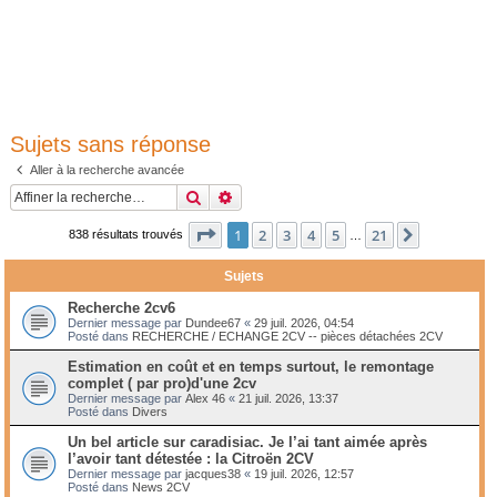
Sujets sans réponse
Aller à la recherche avancée
Rechercher
Recherche avancée
Page
1
sur
21
1
2
3
4
5
21
Suivante
838 résultats trouvés
…
Sujets
Recherche 2cv6
Dernier message par
Dundee67
«
29 juil. 2026, 04:54
Posté dans
RECHERCHE / ECHANGE 2CV -- pièces détachées 2CV
Estimation en coût et en temps surtout, le remontage
complet ( par pro)d'une 2cv
Dernier message par
Alex 46
«
21 juil. 2026, 13:37
Posté dans
Divers
Un bel article sur caradisiac. Je l’ai tant aimée après
l’avoir tant détestée : la Citroën 2CV
Dernier message par
jacques38
«
19 juil. 2026, 12:57
Posté dans
News 2CV