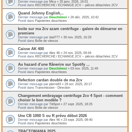
Dernier message par
Mica
«
25 janv. 2026, 16:01
Posté dans
RECHERCHE / ECHANGE 2CV -- pièces détachées 2CV
Quand Johnny English...
Dernier message par
Deuchémoi
«
26 déc. 2025, 10:42
Posté dans
Papoteries deuchistes
boite sur ma 2cv azam centrifuge - galere de démarrer en
premiere
Dernier message par
dad777
«
30 nov. 2025, 16:29
Posté dans
Boîte de vitesse
Caisse AK 400
Dernier message par
Alex 46
«
24 nov. 2025, 09:44
Posté dans
RECHERCHE / ECHANGE 2CV -- pièces détachées 2CV
Au hazard d'une flânerire sur Spotify ...
Dernier message par
Deuchémoi
«
03 nov. 2025, 11:49
Posté dans
Papoteries deuchistes
Refection cardan double de ma 2cv
Dernier message par
pierre83
«
29 oct. 2025, 20:17
Posté dans
Transmission - Direction
Changement embrayage centrifuge 2cv 4 Spot - comment
choisir le bon modèle ?
Dernier message par
TitiSpot
«
27 sept. 2025, 18:25
Posté dans
Boîte de vitesse
Une CB 1000 S ou R prévu début 2026
Dernier message par
Alex 46
«
23 sept. 2025, 08:40
Posté dans
Papoteries deuchistes
TRACTOMANIA 2025