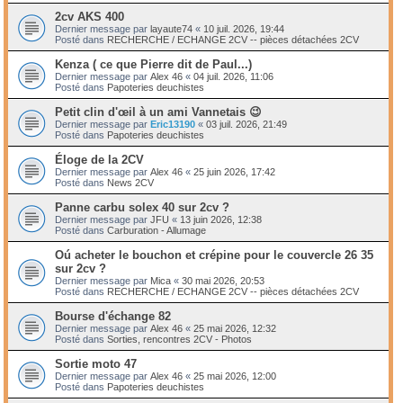
2cv AKS 400
Dernier message par
layaute74
«
10 juil. 2026, 19:44
Posté dans
RECHERCHE / ECHANGE 2CV -- pièces détachées 2CV
Kenza ( ce que Pierre dit de Paul...)
Dernier message par
Alex 46
«
04 juil. 2026, 11:06
Posté dans
Papoteries deuchistes
Petit clin d'œil à un ami Vannetais 😉
Dernier message par
Eric13190
«
03 juil. 2026, 21:49
Posté dans
Papoteries deuchistes
Éloge de la 2CV
Dernier message par
Alex 46
«
25 juin 2026, 17:42
Posté dans
News 2CV
Panne carbu solex 40 sur 2cv ?
Dernier message par
JFU
«
13 juin 2026, 12:38
Posté dans
Carburation - Allumage
Oú acheter le bouchon et crépine pour le couvercle 26 35
sur 2cv ?
Dernier message par
Mica
«
30 mai 2026, 20:53
Posté dans
RECHERCHE / ECHANGE 2CV -- pièces détachées 2CV
Bourse d'échange 82
Dernier message par
Alex 46
«
25 mai 2026, 12:32
Posté dans
Sorties, rencontres 2CV - Photos
Sortie moto 47
Dernier message par
Alex 46
«
25 mai 2026, 12:00
Posté dans
Papoteries deuchistes