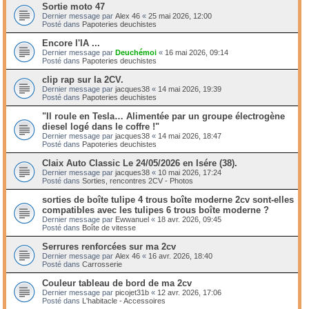
Sortie moto 47
Dernier message par
Alex 46
«
25 mai 2026, 12:00
Posté dans
Papoteries deuchistes
Encore l'IA ...
Dernier message par
Deuchémoi
«
16 mai 2026, 09:14
Posté dans
Papoteries deuchistes
clip rap sur la 2CV.
Dernier message par
jacques38
«
14 mai 2026, 19:39
Posté dans
Papoteries deuchistes
"Il roule en Tesla… Alimentée par un groupe électrogène
diesel logé dans le coffre !"
Dernier message par
jacques38
«
14 mai 2026, 18:47
Posté dans
Papoteries deuchistes
Claix Auto Classic Le 24/05/2026 en Isére (38).
Dernier message par
jacques38
«
10 mai 2026, 17:24
Posté dans
Sorties, rencontres 2CV - Photos
sorties de boîte tulipe 4 trous boîte moderne 2cv sont-elles
compatibles avec les tulipes 6 trous boîte moderne ?
Dernier message par
Ewwanuel
«
18 avr. 2026, 09:45
Posté dans
Boîte de vitesse
Serrures renforcées sur ma 2cv
Dernier message par
Alex 46
«
16 avr. 2026, 18:40
Posté dans
Carrosserie
Couleur tableau de bord de ma 2cv
Dernier message par
picojet31b
«
12 avr. 2026, 17:06
Posté dans
L'habitacle - Accessoires