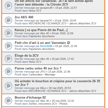
Un bel article sur caradisiac. Je l’ai tant aimée après
l’avoir tant détestée : la Citroën 2CV
Dernier message par
jacques38
«
19 juil. 2026, 12:57
Posté dans
News 2CV
2cv AKS 400
Dernier message par
layaute74
«
10 juil. 2026, 19:44
Posté dans
RECHERCHE / ECHANGE 2CV -- pièces détachées 2CV
Kenza ( ce que Pierre dit de Paul...)
Dernier message par
Alex 46
«
04 juil. 2026, 11:06
Posté dans
Papoteries deuchistes
Petit clin d'œil à un ami Vannetais 😉
Dernier message par
Eric13190
«
03 juil. 2026, 21:49
Posté dans
Papoteries deuchistes
Éloge de la 2CV
Dernier message par
Alex 46
«
25 juin 2026, 17:42
Posté dans
News 2CV
Panne carbu solex 40 sur 2cv ?
Dernier message par
JFU
«
13 juin 2026, 12:38
Posté dans
Carburation - Allumage
Oú acheter le bouchon et crépine pour le couvercle 26 35
sur 2cv ?
Dernier message par
Mica
«
30 mai 2026, 20:53
Posté dans
RECHERCHE / ECHANGE 2CV -- pièces détachées 2CV
Bourse d'échange 82
Dernier message par
Alex 46
«
25 mai 2026, 12:32
Posté dans
Sorties, rencontres 2CV - Photos