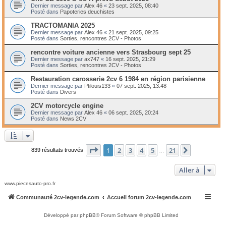
Dernier message par
Alex 46
«
23 sept. 2025, 08:40
Posté dans
Papoteries deuchistes
TRACTOMANIA 2025
Dernier message par
Alex 46
«
21 sept. 2025, 09:25
Posté dans
Sorties, rencontres 2CV - Photos
rencontre voiture ancienne vers Strasbourg sept 25
Dernier message par
ax747
«
16 sept. 2025, 21:29
Posté dans
Sorties, rencontres 2CV - Photos
Restauration carosserie 2cv 6 1984 en région parisienne
Dernier message par
Ptilouis133
«
07 sept. 2025, 13:48
Posté dans
Divers
2CV motorcycle engine
Dernier message par
Alex 46
«
06 sept. 2025, 20:24
Posté dans
News 2CV
Page
1
sur
21
1
2
3
4
5
21
Suivante
839 résultats trouvés
…
Aller à
www.piecesauto-pro.fr
Communauté 2cv-legende.com
Accueil forum 2cv-legende.com
Développé par
phpBB
® Forum Software © phpBB Limited