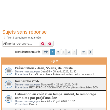
Sujets sans réponse
Aller à la recherche avancée
Rechercher
Recherche avancée
Page
1
sur
21
1
2
3
4
5
21
Suivante
839 résultats trouvés
…
Sujets
Présentation - Jean, 55 ans, deuchiste
Dernier message par
Jean55
«
08 août 2026, 21:30
Posté dans
Le café deuchiste - Présentation des petits nouveaux !
Recherche 2cv6
Dernier message par
Dundee67
«
29 juil. 2026, 04:54
Posté dans
RECHERCHE / ECHANGE 2CV -- pièces détachées 2CV
Estimation en coût et en temps surtout, le remontage
complet ( par pro)d'une 2cv
Dernier message par
Alex 46
«
21 juil. 2026, 13:37
Posté dans
Divers