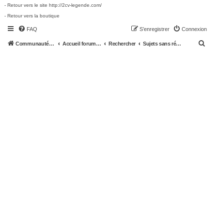
- Retour vers le site http://2cv-legende.com/
- Retour vers la boutique
FAQ
S’enregistrer
Connexion
R
Communauté 2cv-legende.com
Accueil forum 2cv-legende.com
Rechercher
Sujets sans réponse
e
c
h
e
r
c
h
e
r