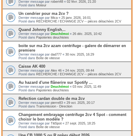
Dernier message par
robert48
«
02 févr. 2026, 21:20
Posté dans
Moteur
Un cendrier pour ma 2cv ?
Dernier message par
Mica
«
25 janv. 2026, 16:01
Posté dans
RECHERCHE / ECHANGE 2CV -- pièces détachées 2CV
Quand Johnny English...
Dernier message par
Deuchémoi
«
26 déc. 2025, 10:42
Posté dans
Papoteries deuchistes
boite sur ma 2cv azam centrifuge - galere de démarrer en
premiere
Dernier message par
dad777
«
30 nov. 2025, 16:29
Posté dans
Boîte de vitesse
Caisse AK 400
Dernier message par
Alex 46
«
24 nov. 2025, 09:44
Posté dans
RECHERCHE / ECHANGE 2CV -- pièces détachées 2CV
Au hazard d'une flânerire sur Spotify ...
Dernier message par
Deuchémoi
«
03 nov. 2025, 11:49
Posté dans
Papoteries deuchistes
Refection cardan double de ma 2cv
Dernier message par
pierre83
«
29 oct. 2025, 20:17
Posté dans
Transmission - Direction
Changement embrayage centrifuge 2cv 4 Spot - comment
choisir le bon modèle ?
Dernier message par
TitiSpot
«
27 sept. 2025, 18:25
Posté dans
Boîte de vitesse
Une CB 1000 S ou R prévu début 2026