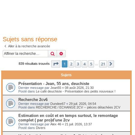
Sujets sans réponse
Aller à la recherche avancée
Rechercher
Recherche avancée
Page
1
sur
21
1
2
3
4
5
21
Suivante
839 résultats trouvés
…
Sujets
Présentation - Jean, 55 ans, deuchiste
Dernier message par
Jean55
«
08 août 2026, 21:30
Posté dans
Le café deuchiste - Présentation des petits nouveaux !
Recherche 2cv6
Dernier message par
Dundee67
«
29 juil. 2026, 04:54
Posté dans
RECHERCHE / ECHANGE 2CV -- pièces détachées 2CV
Estimation en coût et en temps surtout, le remontage
complet ( par pro)d'une 2cv
Dernier message par
Alex 46
«
21 juil. 2026, 13:37
Posté dans
Divers