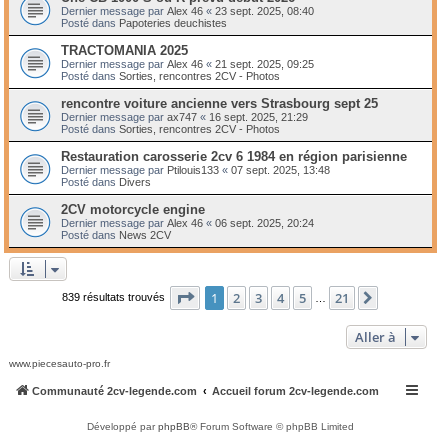
Dernier message par
Alex 46
«
23 sept. 2025, 08:40
Posté dans
Papoteries deuchistes
TRACTOMANIA 2025
Dernier message par
Alex 46
«
21 sept. 2025, 09:25
Posté dans
Sorties, rencontres 2CV - Photos
rencontre voiture ancienne vers Strasbourg sept 25
Dernier message par
ax747
«
16 sept. 2025, 21:29
Posté dans
Sorties, rencontres 2CV - Photos
Restauration carosserie 2cv 6 1984 en région parisienne
Dernier message par
Ptilouis133
«
07 sept. 2025, 13:48
Posté dans
Divers
2CV motorcycle engine
Dernier message par
Alex 46
«
06 sept. 2025, 20:24
Posté dans
News 2CV
Page
1
sur
21
1
2
3
4
5
21
Suivante
839 résultats trouvés
…
Aller à
www.piecesauto-pro.fr
Communauté 2cv-legende.com
Accueil forum 2cv-legende.com
Développé par
phpBB
® Forum Software © phpBB Limited