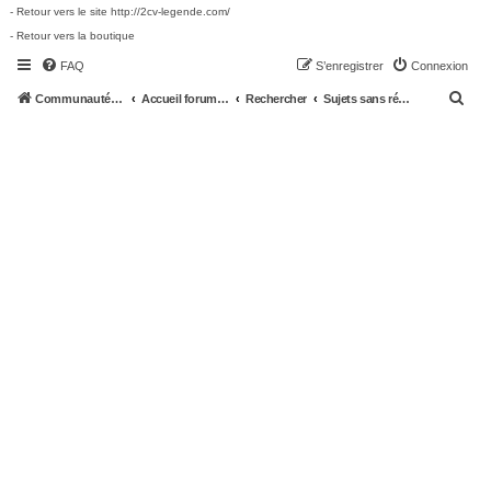
- Retour vers le site http://2cv-legende.com/
- Retour vers la boutique
FAQ
S’enregistrer
Connexion
R
Communauté 2cv-legende.com
Accueil forum 2cv-legende.com
Rechercher
Sujets sans réponse
e
c
h
e
r
c
h
e
r