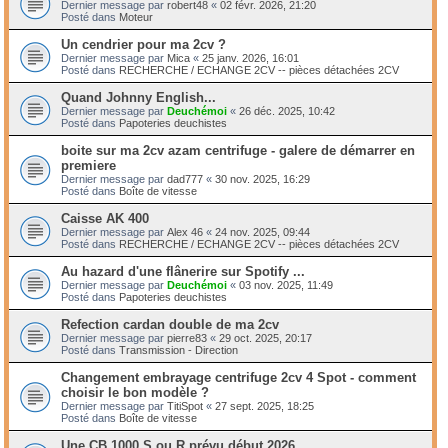
Dernier message par
robert48
«
02 févr. 2026, 21:20
Posté dans
Moteur
Un cendrier pour ma 2cv ?
Dernier message par
Mica
«
25 janv. 2026, 16:01
Posté dans
RECHERCHE / ECHANGE 2CV -- pièces détachées 2CV
Quand Johnny English...
Dernier message par
Deuchémoi
«
26 déc. 2025, 10:42
Posté dans
Papoteries deuchistes
boite sur ma 2cv azam centrifuge - galere de démarrer en
premiere
Dernier message par
dad777
«
30 nov. 2025, 16:29
Posté dans
Boîte de vitesse
Caisse AK 400
Dernier message par
Alex 46
«
24 nov. 2025, 09:44
Posté dans
RECHERCHE / ECHANGE 2CV -- pièces détachées 2CV
Au hazard d'une flânerire sur Spotify ...
Dernier message par
Deuchémoi
«
03 nov. 2025, 11:49
Posté dans
Papoteries deuchistes
Refection cardan double de ma 2cv
Dernier message par
pierre83
«
29 oct. 2025, 20:17
Posté dans
Transmission - Direction
Changement embrayage centrifuge 2cv 4 Spot - comment
choisir le bon modèle ?
Dernier message par
TitiSpot
«
27 sept. 2025, 18:25
Posté dans
Boîte de vitesse
Une CB 1000 S ou R prévu début 2026