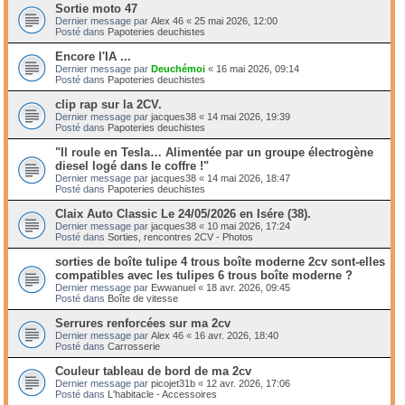
Sortie moto 47
Dernier message par
Alex 46
«
25 mai 2026, 12:00
Posté dans
Papoteries deuchistes
Encore l'IA ...
Dernier message par
Deuchémoi
«
16 mai 2026, 09:14
Posté dans
Papoteries deuchistes
clip rap sur la 2CV.
Dernier message par
jacques38
«
14 mai 2026, 19:39
Posté dans
Papoteries deuchistes
"Il roule en Tesla… Alimentée par un groupe électrogène
diesel logé dans le coffre !"
Dernier message par
jacques38
«
14 mai 2026, 18:47
Posté dans
Papoteries deuchistes
Claix Auto Classic Le 24/05/2026 en Isére (38).
Dernier message par
jacques38
«
10 mai 2026, 17:24
Posté dans
Sorties, rencontres 2CV - Photos
sorties de boîte tulipe 4 trous boîte moderne 2cv sont-elles
compatibles avec les tulipes 6 trous boîte moderne ?
Dernier message par
Ewwanuel
«
18 avr. 2026, 09:45
Posté dans
Boîte de vitesse
Serrures renforcées sur ma 2cv
Dernier message par
Alex 46
«
16 avr. 2026, 18:40
Posté dans
Carrosserie
Couleur tableau de bord de ma 2cv
Dernier message par
picojet31b
«
12 avr. 2026, 17:06
Posté dans
L'habitacle - Accessoires