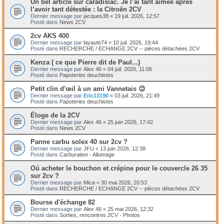
Un bel article sur caradisiac. Je l’ai tant aimée après
l’avoir tant détestée : la Citroën 2CV
Dernier message par
jacques38
«
19 juil. 2026, 12:57
Posté dans
News 2CV
2cv AKS 400
Dernier message par
layaute74
«
10 juil. 2026, 19:44
Posté dans
RECHERCHE / ECHANGE 2CV -- pièces détachées 2CV
Kenza ( ce que Pierre dit de Paul...)
Dernier message par
Alex 46
«
04 juil. 2026, 11:06
Posté dans
Papoteries deuchistes
Petit clin d'œil à un ami Vannetais 😉
Dernier message par
Eric13190
«
03 juil. 2026, 21:49
Posté dans
Papoteries deuchistes
Éloge de la 2CV
Dernier message par
Alex 46
«
25 juin 2026, 17:42
Posté dans
News 2CV
Panne carbu solex 40 sur 2cv ?
Dernier message par
JFU
«
13 juin 2026, 12:38
Posté dans
Carburation - Allumage
Oú acheter le bouchon et crépine pour le couvercle 26 35
sur 2cv ?
Dernier message par
Mica
«
30 mai 2026, 20:53
Posté dans
RECHERCHE / ECHANGE 2CV -- pièces détachées 2CV
Bourse d'échange 82
Dernier message par
Alex 46
«
25 mai 2026, 12:32
Posté dans
Sorties, rencontres 2CV - Photos