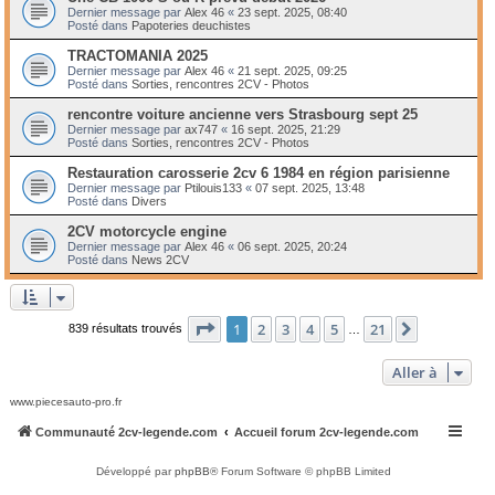
Dernier message par
Alex 46
«
23 sept. 2025, 08:40
Posté dans
Papoteries deuchistes
TRACTOMANIA 2025
Dernier message par
Alex 46
«
21 sept. 2025, 09:25
Posté dans
Sorties, rencontres 2CV - Photos
rencontre voiture ancienne vers Strasbourg sept 25
Dernier message par
ax747
«
16 sept. 2025, 21:29
Posté dans
Sorties, rencontres 2CV - Photos
Restauration carosserie 2cv 6 1984 en région parisienne
Dernier message par
Ptilouis133
«
07 sept. 2025, 13:48
Posté dans
Divers
2CV motorcycle engine
Dernier message par
Alex 46
«
06 sept. 2025, 20:24
Posté dans
News 2CV
Page
1
sur
21
1
2
3
4
5
21
Suivante
839 résultats trouvés
…
Aller à
www.piecesauto-pro.fr
Communauté 2cv-legende.com
Accueil forum 2cv-legende.com
Développé par
phpBB
® Forum Software © phpBB Limited