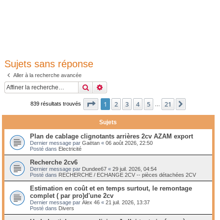
Sujets sans réponse
Aller à la recherche avancée
Rechercher
Recherche avancée
Page
1
sur
21
1
2
3
4
5
21
Suivante
839 résultats trouvés
…
Sujets
Plan de cablage clignotants arrières 2cv AZAM export
Dernier message par
Gaëtan
«
06 août 2026, 22:50
Posté dans
Electricité
Recherche 2cv6
Dernier message par
Dundee67
«
29 juil. 2026, 04:54
Posté dans
RECHERCHE / ECHANGE 2CV -- pièces détachées 2CV
Estimation en coût et en temps surtout, le remontage
complet ( par pro)d'une 2cv
Dernier message par
Alex 46
«
21 juil. 2026, 13:37
Posté dans
Divers