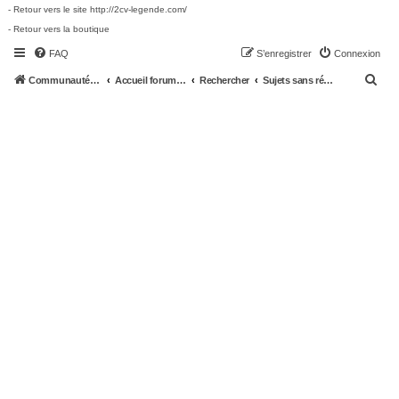
- Retour vers le site http://2cv-legende.com/
- Retour vers la boutique
FAQ
S’enregistrer
Connexion
R
Communauté 2cv-legende.com
Accueil forum 2cv-legende.com
Rechercher
Sujets sans réponse
e
c
h
e
r
c
h
e
r