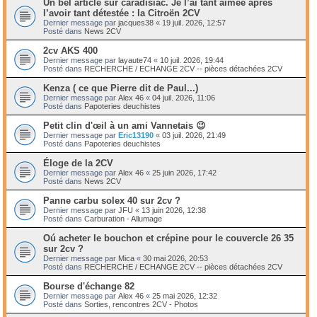
Un bel article sur caradisiac. Je l’ai tant aimée après
l’avoir tant détestée : la Citroën 2CV
Dernier message par
jacques38
«
19 juil. 2026, 12:57
Posté dans
News 2CV
2cv AKS 400
Dernier message par
layaute74
«
10 juil. 2026, 19:44
Posté dans
RECHERCHE / ECHANGE 2CV -- pièces détachées 2CV
Kenza ( ce que Pierre dit de Paul...)
Dernier message par
Alex 46
«
04 juil. 2026, 11:06
Posté dans
Papoteries deuchistes
Petit clin d'œil à un ami Vannetais 😉
Dernier message par
Eric13190
«
03 juil. 2026, 21:49
Posté dans
Papoteries deuchistes
Éloge de la 2CV
Dernier message par
Alex 46
«
25 juin 2026, 17:42
Posté dans
News 2CV
Panne carbu solex 40 sur 2cv ?
Dernier message par
JFU
«
13 juin 2026, 12:38
Posté dans
Carburation - Allumage
Oú acheter le bouchon et crépine pour le couvercle 26 35
sur 2cv ?
Dernier message par
Mica
«
30 mai 2026, 20:53
Posté dans
RECHERCHE / ECHANGE 2CV -- pièces détachées 2CV
Bourse d'échange 82
Dernier message par
Alex 46
«
25 mai 2026, 12:32
Posté dans
Sorties, rencontres 2CV - Photos