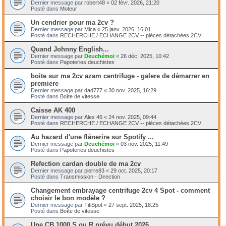
Dernier message par
robert48
«
02 févr. 2026, 21:20
Posté dans
Moteur
Un cendrier pour ma 2cv ?
Dernier message par
Mica
«
25 janv. 2026, 16:01
Posté dans
RECHERCHE / ECHANGE 2CV -- pièces détachées 2CV
Quand Johnny English...
Dernier message par
Deuchémoi
«
26 déc. 2025, 10:42
Posté dans
Papoteries deuchistes
boite sur ma 2cv azam centrifuge - galere de démarrer en
premiere
Dernier message par
dad777
«
30 nov. 2025, 16:29
Posté dans
Boîte de vitesse
Caisse AK 400
Dernier message par
Alex 46
«
24 nov. 2025, 09:44
Posté dans
RECHERCHE / ECHANGE 2CV -- pièces détachées 2CV
Au hazard d'une flânerire sur Spotify ...
Dernier message par
Deuchémoi
«
03 nov. 2025, 11:49
Posté dans
Papoteries deuchistes
Refection cardan double de ma 2cv
Dernier message par
pierre83
«
29 oct. 2025, 20:17
Posté dans
Transmission - Direction
Changement embrayage centrifuge 2cv 4 Spot - comment
choisir le bon modèle ?
Dernier message par
TitiSpot
«
27 sept. 2025, 18:25
Posté dans
Boîte de vitesse
Une CB 1000 S ou R prévu début 2026