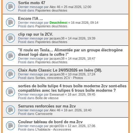
Sortie moto 47
Dernier message par
Alex 46
«
25 mai 2026, 12:00
Posté dans
Papoteries deuchistes
Encore l'IA ...
Dernier message par
Deuchémoi
«
16 mai 2026, 09:14
Posté dans
Papoteries deuchistes
clip rap sur la 2CV.
Dernier message par
jacques38
«
14 mai 2026, 19:39
Posté dans
Papoteries deuchistes
"Il roule en Tesla… Alimentée par un groupe électrogène
diesel logé dans le coffre !"
Dernier message par
jacques38
«
14 mai 2026, 18:47
Posté dans
Papoteries deuchistes
Claix Auto Classic Le 24/05/2026 en Isére (38).
Dernier message par
jacques38
«
10 mai 2026, 17:24
Posté dans
Sorties, rencontres 2CV - Photos
sorties de boîte tulipe 4 trous boîte moderne 2cv sont-elles
compatibles avec les tulipes 6 trous boîte moderne ?
Dernier message par
Ewwanuel
«
18 avr. 2026, 09:45
Posté dans
Boîte de vitesse
Serrures renforcées sur ma 2cv
Dernier message par
Alex 46
«
16 avr. 2026, 18:40
Posté dans
Carrosserie
Couleur tableau de bord de ma 2cv
Dernier message par
picojet31b
«
12 avr. 2026, 17:06
Posté dans
L'habitacle - Accessoires