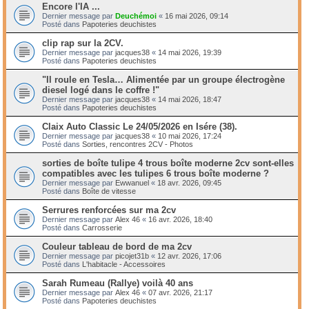
Encore l'IA ...
Dernier message par
Deuchémoi
«
16 mai 2026, 09:14
Posté dans
Papoteries deuchistes
clip rap sur la 2CV.
Dernier message par
jacques38
«
14 mai 2026, 19:39
Posté dans
Papoteries deuchistes
"Il roule en Tesla… Alimentée par un groupe électrogène
diesel logé dans le coffre !"
Dernier message par
jacques38
«
14 mai 2026, 18:47
Posté dans
Papoteries deuchistes
Claix Auto Classic Le 24/05/2026 en Isére (38).
Dernier message par
jacques38
«
10 mai 2026, 17:24
Posté dans
Sorties, rencontres 2CV - Photos
sorties de boîte tulipe 4 trous boîte moderne 2cv sont-elles
compatibles avec les tulipes 6 trous boîte moderne ?
Dernier message par
Ewwanuel
«
18 avr. 2026, 09:45
Posté dans
Boîte de vitesse
Serrures renforcées sur ma 2cv
Dernier message par
Alex 46
«
16 avr. 2026, 18:40
Posté dans
Carrosserie
Couleur tableau de bord de ma 2cv
Dernier message par
picojet31b
«
12 avr. 2026, 17:06
Posté dans
L'habitacle - Accessoires
Sarah Rumeau (Rallye) voilà 40 ans
Dernier message par
Alex 46
«
07 avr. 2026, 21:17
Posté dans
Papoteries deuchistes