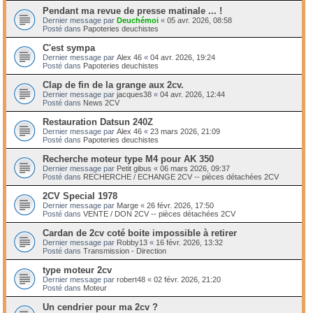
Pendant ma revue de presse matinale ... !
Dernier message par
Deuchémoi
«
05 avr. 2026, 08:58
Posté dans
Papoteries deuchistes
C'est sympa
Dernier message par
Alex 46
«
04 avr. 2026, 19:24
Posté dans
Papoteries deuchistes
Clap de fin de la grange aux 2cv.
Dernier message par
jacques38
«
04 avr. 2026, 12:44
Posté dans
News 2CV
Restauration Datsun 240Z
Dernier message par
Alex 46
«
23 mars 2026, 21:09
Posté dans
Papoteries deuchistes
Recherche moteur type M4 pour AK 350
Dernier message par
Petit gibus
«
06 mars 2026, 09:37
Posté dans
RECHERCHE / ECHANGE 2CV -- pièces détachées 2CV
2CV Special 1978
Dernier message par
Marge
«
26 févr. 2026, 17:50
Posté dans
VENTE / DON 2CV -- pièces détachées 2CV
Cardan de 2cv coté boite impossible à retirer
Dernier message par
Robby13
«
16 févr. 2026, 13:32
Posté dans
Transmission - Direction
type moteur 2cv
Dernier message par
robert48
«
02 févr. 2026, 21:20
Posté dans
Moteur
Un cendrier pour ma 2cv ?