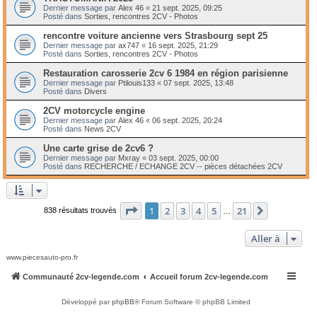
Dernier message par
Alex 46
«
21 sept. 2025, 09:25
Posté dans
Sorties, rencontres 2CV - Photos
rencontre voiture ancienne vers Strasbourg sept 25
Dernier message par
ax747
«
16 sept. 2025, 21:29
Posté dans
Sorties, rencontres 2CV - Photos
Restauration carosserie 2cv 6 1984 en région parisienne
Dernier message par
Ptilouis133
«
07 sept. 2025, 13:48
Posté dans
Divers
2CV motorcycle engine
Dernier message par
Alex 46
«
06 sept. 2025, 20:24
Posté dans
News 2CV
Une carte grise de 2cv6 ?
Dernier message par
Mxray
«
03 sept. 2025, 00:00
Posté dans
RECHERCHE / ECHANGE 2CV -- pièces détachées 2CV
Page
1
sur
21
1
2
3
4
5
21
Suivante
838 résultats trouvés
…
Aller à
www.piecesauto-pro.fr
Communauté 2cv-legende.com
Accueil forum 2cv-legende.com
Développé par
phpBB
® Forum Software © phpBB Limited