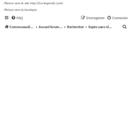
- Retour vers le site http://2cv-legende.com/
- Retour vers la boutique
FAQ
S’enregistrer
Connexion
R
Communauté 2cv-legende.com
Accueil forum 2cv-legende.com
Rechercher
Sujets sans réponse
e
c
h
e
r
c
h
e
r