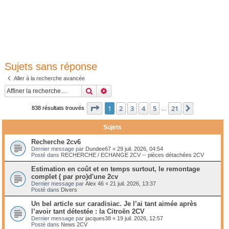
Sujets sans réponse
Aller à la recherche avancée
Rechercher
Recherche avancée
Page
1
sur
21
1
2
3
4
5
21
Suivante
838 résultats trouvés
…
Sujets
Recherche 2cv6
Dernier message par
Dundee67
«
29 juil. 2026, 04:54
Posté dans
RECHERCHE / ECHANGE 2CV -- pièces détachées 2CV
Estimation en coût et en temps surtout, le remontage
complet ( par pro)d'une 2cv
Dernier message par
Alex 46
«
21 juil. 2026, 13:37
Posté dans
Divers
Un bel article sur caradisiac. Je l’ai tant aimée après
l’avoir tant détestée : la Citroën 2CV
Dernier message par
jacques38
«
19 juil. 2026, 12:57
Posté dans
News 2CV