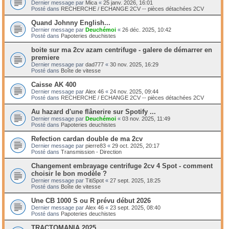
Dernier message par
Mica
«
25 janv. 2026, 16:01
Posté dans
RECHERCHE / ECHANGE 2CV -- pièces détachées 2CV
Quand Johnny English...
Dernier message par
Deuchémoi
«
26 déc. 2025, 10:42
Posté dans
Papoteries deuchistes
boite sur ma 2cv azam centrifuge - galere de démarrer en
premiere
Dernier message par
dad777
«
30 nov. 2025, 16:29
Posté dans
Boîte de vitesse
Caisse AK 400
Dernier message par
Alex 46
«
24 nov. 2025, 09:44
Posté dans
RECHERCHE / ECHANGE 2CV -- pièces détachées 2CV
Au hazard d'une flânerire sur Spotify ...
Dernier message par
Deuchémoi
«
03 nov. 2025, 11:49
Posté dans
Papoteries deuchistes
Refection cardan double de ma 2cv
Dernier message par
pierre83
«
29 oct. 2025, 20:17
Posté dans
Transmission - Direction
Changement embrayage centrifuge 2cv 4 Spot - comment
choisir le bon modèle ?
Dernier message par
TitiSpot
«
27 sept. 2025, 18:25
Posté dans
Boîte de vitesse
Une CB 1000 S ou R prévu début 2026
Dernier message par
Alex 46
«
23 sept. 2025, 08:40
Posté dans
Papoteries deuchistes
TRACTOMANIA 2025