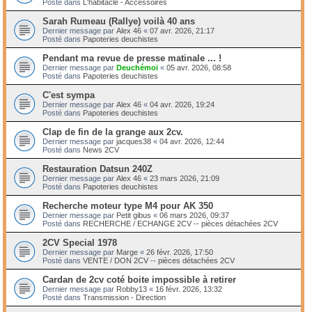
Posté dans
L'habitacle - Accessoires
Sarah Rumeau (Rallye) voilà 40 ans
Dernier message par
Alex 46
«
07 avr. 2026, 21:17
Posté dans
Papoteries deuchistes
Pendant ma revue de presse matinale ... !
Dernier message par
Deuchémoi
«
05 avr. 2026, 08:58
Posté dans
Papoteries deuchistes
C'est sympa
Dernier message par
Alex 46
«
04 avr. 2026, 19:24
Posté dans
Papoteries deuchistes
Clap de fin de la grange aux 2cv.
Dernier message par
jacques38
«
04 avr. 2026, 12:44
Posté dans
News 2CV
Restauration Datsun 240Z
Dernier message par
Alex 46
«
23 mars 2026, 21:09
Posté dans
Papoteries deuchistes
Recherche moteur type M4 pour AK 350
Dernier message par
Petit gibus
«
06 mars 2026, 09:37
Posté dans
RECHERCHE / ECHANGE 2CV -- pièces détachées 2CV
2CV Special 1978
Dernier message par
Marge
«
26 févr. 2026, 17:50
Posté dans
VENTE / DON 2CV -- pièces détachées 2CV
Cardan de 2cv coté boite impossible à retirer
Dernier message par
Robby13
«
16 févr. 2026, 13:32
Posté dans
Transmission - Direction