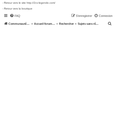
- Retour vers le site http://2cv-legende.com/
- Retour vers la boutique
FAQ
S’enregistrer
Connexion
R
Communauté 2cv-legende.com
Accueil forum 2cv-legende.com
Rechercher
Sujets sans réponse
e
c
h
e
r
c
h
e
r