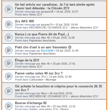
Un bel article sur caradisiac. Je l’ai tant aimée après
l’avoir tant détestée : la Citroën 2CV
Dernier message par
jacques38
«
19 juil. 2026, 12:57
Posté dans
News 2CV
2cv AKS 400
Dernier message par
layaute74
«
10 juil. 2026, 19:44
Posté dans
RECHERCHE / ECHANGE 2CV -- pièces détachées 2CV
Kenza ( ce que Pierre dit de Paul...)
Dernier message par
Alex 46
«
04 juil. 2026, 11:06
Posté dans
Papoteries deuchistes
Petit clin d'œil à un ami Vannetais 😉
Dernier message par
Eric13190
«
03 juil. 2026, 21:49
Posté dans
Papoteries deuchistes
Éloge de la 2CV
Dernier message par
Alex 46
«
25 juin 2026, 17:42
Posté dans
News 2CV
Panne carbu solex 40 sur 2cv ?
Dernier message par
JFU
«
13 juin 2026, 12:38
Posté dans
Carburation - Allumage
Oú acheter le bouchon et crépine pour le couvercle 26 35
sur 2cv ?
Dernier message par
Mica
«
30 mai 2026, 20:53
Posté dans
RECHERCHE / ECHANGE 2CV -- pièces détachées 2CV
Bourse d'échange 82
Dernier message par
Alex 46
«
25 mai 2026, 12:32
Posté dans
Sorties, rencontres 2CV - Photos