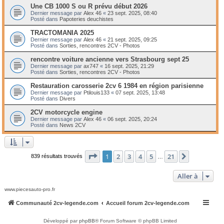
Une CB 1000 S ou R prévu début 2026
Dernier message par
Alex 46
«
23 sept. 2025, 08:40
Posté dans
Papoteries deuchistes
TRACTOMANIA 2025
Dernier message par
Alex 46
«
21 sept. 2025, 09:25
Posté dans
Sorties, rencontres 2CV - Photos
rencontre voiture ancienne vers Strasbourg sept 25
Dernier message par
ax747
«
16 sept. 2025, 21:29
Posté dans
Sorties, rencontres 2CV - Photos
Restauration carosserie 2cv 6 1984 en région parisienne
Dernier message par
Ptilouis133
«
07 sept. 2025, 13:48
Posté dans
Divers
2CV motorcycle engine
Dernier message par
Alex 46
«
06 sept. 2025, 20:24
Posté dans
News 2CV
Page
1
sur
21
1
2
3
4
5
21
Suivante
839 résultats trouvés
…
Aller à
www.piecesauto-pro.fr
Communauté 2cv-legende.com
Accueil forum 2cv-legende.com
Développé par
phpBB
® Forum Software © phpBB Limited