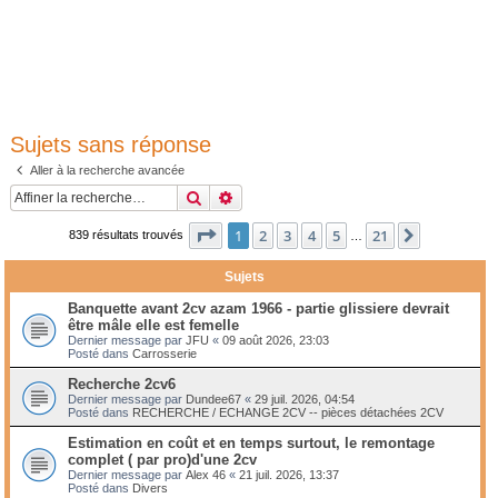
Sujets sans réponse
Aller à la recherche avancée
Rechercher
Recherche avancée
Page
1
sur
21
1
2
3
4
5
21
Suivante
839 résultats trouvés
…
Sujets
Banquette avant 2cv azam 1966 - partie glissiere devrait
être mâle elle est femelle
Dernier message par
JFU
«
09 août 2026, 23:03
Posté dans
Carrosserie
Recherche 2cv6
Dernier message par
Dundee67
«
29 juil. 2026, 04:54
Posté dans
RECHERCHE / ECHANGE 2CV -- pièces détachées 2CV
Estimation en coût et en temps surtout, le remontage
complet ( par pro)d'une 2cv
Dernier message par
Alex 46
«
21 juil. 2026, 13:37
Posté dans
Divers