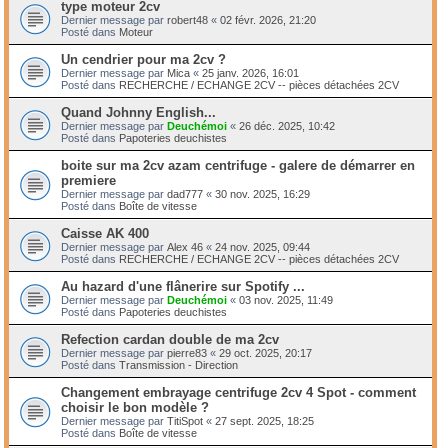
type moteur 2cv
Dernier message par
robert48
«
02 févr. 2026, 21:20
Posté dans
Moteur
Un cendrier pour ma 2cv ?
Dernier message par
Mica
«
25 janv. 2026, 16:01
Posté dans
RECHERCHE / ECHANGE 2CV -- pièces détachées 2CV
Quand Johnny English...
Dernier message par
Deuchémoi
«
26 déc. 2025, 10:42
Posté dans
Papoteries deuchistes
boite sur ma 2cv azam centrifuge - galere de démarrer en
premiere
Dernier message par
dad777
«
30 nov. 2025, 16:29
Posté dans
Boîte de vitesse
Caisse AK 400
Dernier message par
Alex 46
«
24 nov. 2025, 09:44
Posté dans
RECHERCHE / ECHANGE 2CV -- pièces détachées 2CV
Au hazard d'une flânerire sur Spotify ...
Dernier message par
Deuchémoi
«
03 nov. 2025, 11:49
Posté dans
Papoteries deuchistes
Refection cardan double de ma 2cv
Dernier message par
pierre83
«
29 oct. 2025, 20:17
Posté dans
Transmission - Direction
Changement embrayage centrifuge 2cv 4 Spot - comment
choisir le bon modèle ?
Dernier message par
TitiSpot
«
27 sept. 2025, 18:25
Posté dans
Boîte de vitesse