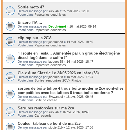
Sortie moto 47
Dernier message par
Alex 46
«
25 mai 2026, 12:00
Posté dans
Papoteries deuchistes
Encore l'IA ...
Dernier message par
Deuchémoi
«
16 mai 2026, 09:14
Posté dans
Papoteries deuchistes
clip rap sur la 2CV.
Dernier message par
jacques38
«
14 mai 2026, 19:39
Posté dans
Papoteries deuchistes
"Il roule en Tesla… Alimentée par un groupe électrogène
diesel logé dans le coffre !"
Dernier message par
jacques38
«
14 mai 2026, 18:47
Posté dans
Papoteries deuchistes
Claix Auto Classic Le 24/05/2026 en Isére (38).
Dernier message par
jacques38
«
10 mai 2026, 17:24
Posté dans
Sorties, rencontres 2CV - Photos
sorties de boîte tulipe 4 trous boîte moderne 2cv sont-elles
compatibles avec les tulipes 6 trous boîte moderne ?
Dernier message par
Ewwanuel
«
18 avr. 2026, 09:45
Posté dans
Boîte de vitesse
Serrures renforcées sur ma 2cv
Dernier message par
Alex 46
«
16 avr. 2026, 18:40
Posté dans
Carrosserie
Couleur tableau de bord de ma 2cv
Dernier message par
picojet31b
«
12 avr. 2026, 17:06