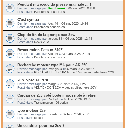
Pendant ma revue de presse matinale ... !
Dernier message par
Deuchémoi
«
05 avr. 2026, 08:58
Posté dans
Papoteries deuchistes
C'est sympa
Dernier message par
Alex 46
«
04 avr. 2026, 19:24
Posté dans
Papoteries deuchistes
Clap de fin de la grange aux 2cv.
Dernier message par
jacques38
«
04 avr. 2026, 12:44
Posté dans
News 2CV
Restauration Datsun 240Z
Dernier message par
Alex 46
«
23 mars 2026, 21:09
Posté dans
Papoteries deuchistes
Recherche moteur type M4 pour AK 350
Dernier message par
Petit gibus
«
06 mars 2026, 09:37
Posté dans
RECHERCHE / ECHANGE 2CV -- pièces détachées 2CV
2CV Special 1978
Dernier message par
Marge
«
26 févr. 2026, 17:50
Posté dans
VENTE / DON 2CV -- pièces détachées 2CV
Cardan de 2cv coté boite impossible à retirer
Dernier message par
Robby13
«
16 févr. 2026, 13:32
Posté dans
Transmission - Direction
type moteur 2cv
Dernier message par
robert48
«
02 févr. 2026, 21:20
Posté dans
Moteur
Un cendrier pour ma 2cv ?