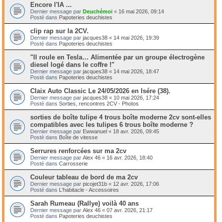
Encore l'IA ...
Dernier message par
Deuchémoi
«
16 mai 2026, 09:14
Posté dans
Papoteries deuchistes
clip rap sur la 2CV.
Dernier message par
jacques38
«
14 mai 2026, 19:39
Posté dans
Papoteries deuchistes
"Il roule en Tesla… Alimentée par un groupe électrogène
diesel logé dans le coffre !"
Dernier message par
jacques38
«
14 mai 2026, 18:47
Posté dans
Papoteries deuchistes
Claix Auto Classic Le 24/05/2026 en Isére (38).
Dernier message par
jacques38
«
10 mai 2026, 17:24
Posté dans
Sorties, rencontres 2CV - Photos
sorties de boîte tulipe 4 trous boîte moderne 2cv sont-elles
compatibles avec les tulipes 6 trous boîte moderne ?
Dernier message par
Ewwanuel
«
18 avr. 2026, 09:45
Posté dans
Boîte de vitesse
Serrures renforcées sur ma 2cv
Dernier message par
Alex 46
«
16 avr. 2026, 18:40
Posté dans
Carrosserie
Couleur tableau de bord de ma 2cv
Dernier message par
picojet31b
«
12 avr. 2026, 17:06
Posté dans
L'habitacle - Accessoires
Sarah Rumeau (Rallye) voilà 40 ans
Dernier message par
Alex 46
«
07 avr. 2026, 21:17
Posté dans
Papoteries deuchistes