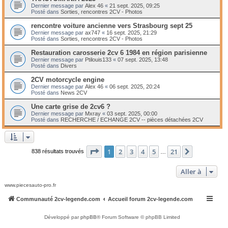
Dernier message par
Alex 46
«
21 sept. 2025, 09:25
Posté dans
Sorties, rencontres 2CV - Photos
rencontre voiture ancienne vers Strasbourg sept 25
Dernier message par
ax747
«
16 sept. 2025, 21:29
Posté dans
Sorties, rencontres 2CV - Photos
Restauration carosserie 2cv 6 1984 en région parisienne
Dernier message par
Ptilouis133
«
07 sept. 2025, 13:48
Posté dans
Divers
2CV motorcycle engine
Dernier message par
Alex 46
«
06 sept. 2025, 20:24
Posté dans
News 2CV
Une carte grise de 2cv6 ?
Dernier message par
Mxray
«
03 sept. 2025, 00:00
Posté dans
RECHERCHE / ECHANGE 2CV -- pièces détachées 2CV
Page
1
sur
21
1
2
3
4
5
21
Suivante
838 résultats trouvés
…
Aller à
www.piecesauto-pro.fr
Communauté 2cv-legende.com
Accueil forum 2cv-legende.com
Développé par
phpBB
® Forum Software © phpBB Limited