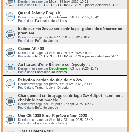
Dernier message par
Mica
«
25 janv. 2026, 16:01
Posté dans
RECHERCHE / ECHANGE 2CV -- pièces détachées 2CV
Quand Johnny English...
Dernier message par
Deuchémoi
«
26 déc. 2025, 10:42
Posté dans
Papoteries deuchistes
boite sur ma 2cv azam centrifuge - galere de démarrer en
premiere
Dernier message par
dad777
«
30 nov. 2025, 16:29
Posté dans
Boîte de vitesse
Caisse AK 400
Dernier message par
Alex 46
«
24 nov. 2025, 09:44
Posté dans
RECHERCHE / ECHANGE 2CV -- pièces détachées 2CV
Au hazard d'une flânerire sur Spotify ...
Dernier message par
Deuchémoi
«
03 nov. 2025, 11:49
Posté dans
Papoteries deuchistes
Refection cardan double de ma 2cv
Dernier message par
pierre83
«
29 oct. 2025, 20:17
Posté dans
Transmission - Direction
Changement embrayage centrifuge 2cv 4 Spot - comment
choisir le bon modèle ?
Dernier message par
TitiSpot
«
27 sept. 2025, 18:25
Posté dans
Boîte de vitesse
Une CB 1000 S ou R prévu début 2026
Dernier message par
Alex 46
«
23 sept. 2025, 08:40
Posté dans
Papoteries deuchistes
TRACTOMANIA 2025