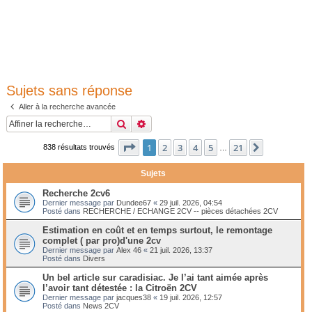
Sujets sans réponse
Aller à la recherche avancée
Rechercher
Recherche avancée
Page
1
sur
21
1
2
3
4
5
21
Suivante
838 résultats trouvés
…
Sujets
Recherche 2cv6
Dernier message par
Dundee67
«
29 juil. 2026, 04:54
Posté dans
RECHERCHE / ECHANGE 2CV -- pièces détachées 2CV
Estimation en coût et en temps surtout, le remontage
complet ( par pro)d'une 2cv
Dernier message par
Alex 46
«
21 juil. 2026, 13:37
Posté dans
Divers
Un bel article sur caradisiac. Je l’ai tant aimée après
l’avoir tant détestée : la Citroën 2CV
Dernier message par
jacques38
«
19 juil. 2026, 12:57
Posté dans
News 2CV