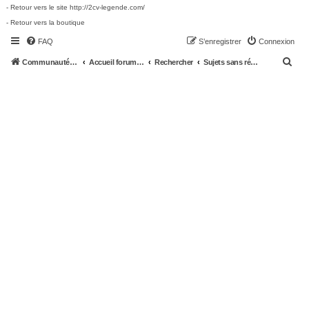
- Retour vers le site http://2cv-legende.com/
- Retour vers la boutique
FAQ
S’enregistrer
Connexion
R
Communauté 2cv-legende.com
Accueil forum 2cv-legende.com
Rechercher
Sujets sans réponse
e
c
h
e
r
c
h
e
r