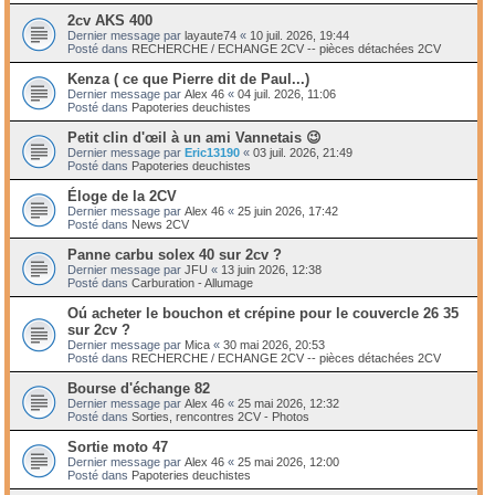
2cv AKS 400
Dernier message par
layaute74
«
10 juil. 2026, 19:44
Posté dans
RECHERCHE / ECHANGE 2CV -- pièces détachées 2CV
Kenza ( ce que Pierre dit de Paul...)
Dernier message par
Alex 46
«
04 juil. 2026, 11:06
Posté dans
Papoteries deuchistes
Petit clin d'œil à un ami Vannetais 😉
Dernier message par
Eric13190
«
03 juil. 2026, 21:49
Posté dans
Papoteries deuchistes
Éloge de la 2CV
Dernier message par
Alex 46
«
25 juin 2026, 17:42
Posté dans
News 2CV
Panne carbu solex 40 sur 2cv ?
Dernier message par
JFU
«
13 juin 2026, 12:38
Posté dans
Carburation - Allumage
Oú acheter le bouchon et crépine pour le couvercle 26 35
sur 2cv ?
Dernier message par
Mica
«
30 mai 2026, 20:53
Posté dans
RECHERCHE / ECHANGE 2CV -- pièces détachées 2CV
Bourse d'échange 82
Dernier message par
Alex 46
«
25 mai 2026, 12:32
Posté dans
Sorties, rencontres 2CV - Photos
Sortie moto 47
Dernier message par
Alex 46
«
25 mai 2026, 12:00
Posté dans
Papoteries deuchistes