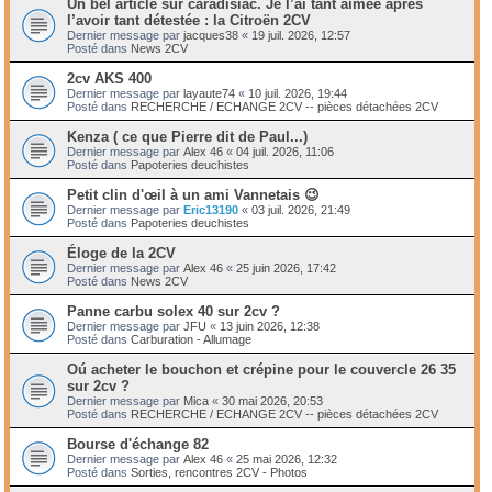
Un bel article sur caradisiac. Je l’ai tant aimée après
l’avoir tant détestée : la Citroën 2CV
Dernier message par
jacques38
«
19 juil. 2026, 12:57
Posté dans
News 2CV
2cv AKS 400
Dernier message par
layaute74
«
10 juil. 2026, 19:44
Posté dans
RECHERCHE / ECHANGE 2CV -- pièces détachées 2CV
Kenza ( ce que Pierre dit de Paul...)
Dernier message par
Alex 46
«
04 juil. 2026, 11:06
Posté dans
Papoteries deuchistes
Petit clin d'œil à un ami Vannetais 😉
Dernier message par
Eric13190
«
03 juil. 2026, 21:49
Posté dans
Papoteries deuchistes
Éloge de la 2CV
Dernier message par
Alex 46
«
25 juin 2026, 17:42
Posté dans
News 2CV
Panne carbu solex 40 sur 2cv ?
Dernier message par
JFU
«
13 juin 2026, 12:38
Posté dans
Carburation - Allumage
Oú acheter le bouchon et crépine pour le couvercle 26 35
sur 2cv ?
Dernier message par
Mica
«
30 mai 2026, 20:53
Posté dans
RECHERCHE / ECHANGE 2CV -- pièces détachées 2CV
Bourse d'échange 82
Dernier message par
Alex 46
«
25 mai 2026, 12:32
Posté dans
Sorties, rencontres 2CV - Photos