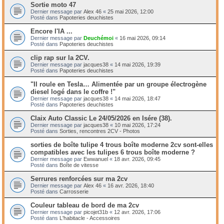
Sortie moto 47
Dernier message par
Alex 46
«
25 mai 2026, 12:00
Posté dans
Papoteries deuchistes
Encore l'IA ...
Dernier message par
Deuchémoi
«
16 mai 2026, 09:14
Posté dans
Papoteries deuchistes
clip rap sur la 2CV.
Dernier message par
jacques38
«
14 mai 2026, 19:39
Posté dans
Papoteries deuchistes
"Il roule en Tesla… Alimentée par un groupe électrogène
diesel logé dans le coffre !"
Dernier message par
jacques38
«
14 mai 2026, 18:47
Posté dans
Papoteries deuchistes
Claix Auto Classic Le 24/05/2026 en Isére (38).
Dernier message par
jacques38
«
10 mai 2026, 17:24
Posté dans
Sorties, rencontres 2CV - Photos
sorties de boîte tulipe 4 trous boîte moderne 2cv sont-elles
compatibles avec les tulipes 6 trous boîte moderne ?
Dernier message par
Ewwanuel
«
18 avr. 2026, 09:45
Posté dans
Boîte de vitesse
Serrures renforcées sur ma 2cv
Dernier message par
Alex 46
«
16 avr. 2026, 18:40
Posté dans
Carrosserie
Couleur tableau de bord de ma 2cv
Dernier message par
picojet31b
«
12 avr. 2026, 17:06
Posté dans
L'habitacle - Accessoires