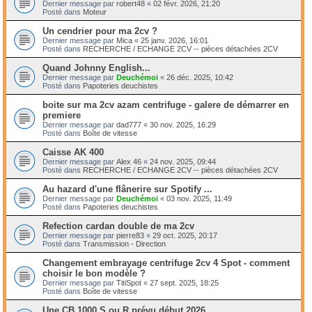
Dernier message par
robert48
«
02 févr. 2026, 21:20
Posté dans
Moteur
Un cendrier pour ma 2cv ?
Dernier message par
Mica
«
25 janv. 2026, 16:01
Posté dans
RECHERCHE / ECHANGE 2CV -- pièces détachées 2CV
Quand Johnny English...
Dernier message par
Deuchémoi
«
26 déc. 2025, 10:42
Posté dans
Papoteries deuchistes
boite sur ma 2cv azam centrifuge - galere de démarrer en
premiere
Dernier message par
dad777
«
30 nov. 2025, 16:29
Posté dans
Boîte de vitesse
Caisse AK 400
Dernier message par
Alex 46
«
24 nov. 2025, 09:44
Posté dans
RECHERCHE / ECHANGE 2CV -- pièces détachées 2CV
Au hazard d'une flânerire sur Spotify ...
Dernier message par
Deuchémoi
«
03 nov. 2025, 11:49
Posté dans
Papoteries deuchistes
Refection cardan double de ma 2cv
Dernier message par
pierre83
«
29 oct. 2025, 20:17
Posté dans
Transmission - Direction
Changement embrayage centrifuge 2cv 4 Spot - comment
choisir le bon modèle ?
Dernier message par
TitiSpot
«
27 sept. 2025, 18:25
Posté dans
Boîte de vitesse
Une CB 1000 S ou R prévu début 2026