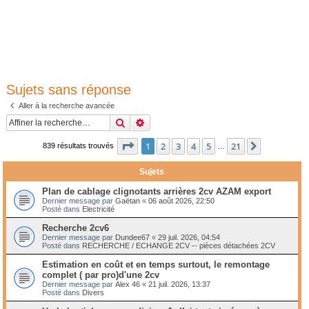
Sujets sans réponse
Aller à la recherche avancée
Rechercher
Recherche avancée
Page
1
sur
21
1
2
3
4
5
21
Suivante
839 résultats trouvés
…
Sujets
Plan de cablage clignotants arrières 2cv AZAM export
Dernier message par
Gaëtan
«
06 août 2026, 22:50
Posté dans
Electricité
Recherche 2cv6
Dernier message par
Dundee67
«
29 juil. 2026, 04:54
Posté dans
RECHERCHE / ECHANGE 2CV -- pièces détachées 2CV
Estimation en coût et en temps surtout, le remontage
complet ( par pro)d'une 2cv
Dernier message par
Alex 46
«
21 juil. 2026, 13:37
Posté dans
Divers