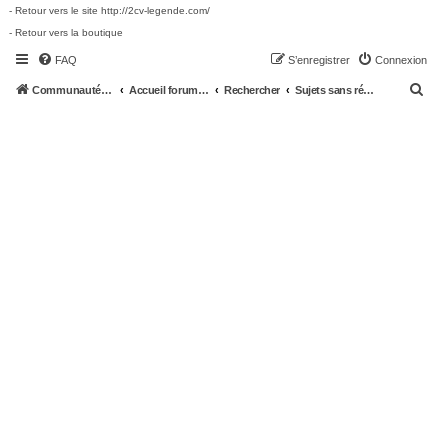
- Retour vers le site http://2cv-legende.com/
- Retour vers la boutique
FAQ
S’enregistrer
Connexion
R
Communauté 2cv-legende.com
Accueil forum 2cv-legende.com
Rechercher
Sujets sans réponse
e
c
h
e
r
c
h
e
r