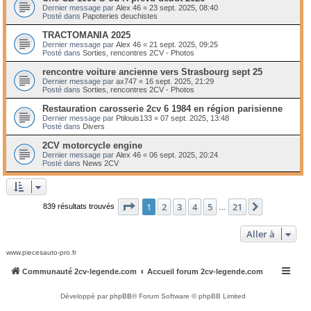
Dernier message par
Alex 46
«
23 sept. 2025, 08:40
Posté dans
Papoteries deuchistes
TRACTOMANIA 2025
Dernier message par
Alex 46
«
21 sept. 2025, 09:25
Posté dans
Sorties, rencontres 2CV - Photos
rencontre voiture ancienne vers Strasbourg sept 25
Dernier message par
ax747
«
16 sept. 2025, 21:29
Posté dans
Sorties, rencontres 2CV - Photos
Restauration carosserie 2cv 6 1984 en région parisienne
Dernier message par
Ptilouis133
«
07 sept. 2025, 13:48
Posté dans
Divers
2CV motorcycle engine
Dernier message par
Alex 46
«
06 sept. 2025, 20:24
Posté dans
News 2CV
Page
1
sur
21
1
2
3
4
5
21
Suivante
839 résultats trouvés
…
Aller à
www.piecesauto-pro.fr
Communauté 2cv-legende.com
Accueil forum 2cv-legende.com
Développé par
phpBB
® Forum Software © phpBB Limited