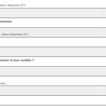
èces détachées 2CV
premiere
pièces détachées 2CV
hoisir le bon modèle ?
hotos