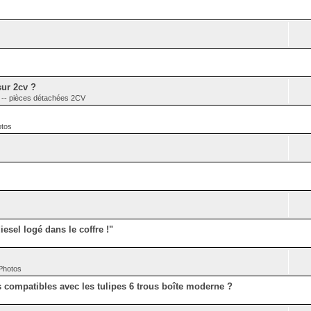
sur 2cv ?
 pièces détachées 2CV
otos
esel logé dans le coffre !"
 Photos
es compatibles avec les tulipes 6 trous boîte moderne ?