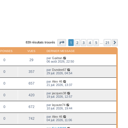
Page
1
sur
21
1
2
3
4
5
21
Suiv
839 résultats trouvés
…
ÉPONSES
VUES
DERNIER MESSAGE
par
Gaëtan
0
29
06 août 2026, 22:50
par
Dundee67
0
357
29 juil. 2026, 04:54
par
Alex 46
0
657
21 juil. 2026, 13:37
par
jacques38
0
420
19 juil. 2026, 12:57
par
layaute74
0
672
10 juil. 2026, 19:44
par
Alex 46
0
742
04 juil. 2026, 11:06