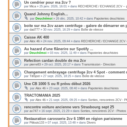
Un cendrier pour ma 2cv ?
par
Mica
»
25 janv. 2026, 16:01
» dans
RECHERCHE / ECHANGE 2CV -- pi
Quand Johnny English...
par
Deuchémoi
»
26 déc. 2025, 10:42
» dans
Papoteries deuchistes
boite sur ma 2cv azam centrifuge - galere de démarrer en 
par
dad777
»
30 nov. 2025, 16:29
» dans
Boîte de vitesse
Caisse AK 400
par
Alex 46
»
24 nov. 2025, 09:44
» dans
RECHERCHE / ECHANGE 2CV -- 
Au hazard d'une flânerire sur Spotify ...
par
Deuchémoi
»
03 nov. 2025, 11:49
» dans
Papoteries deuchistes
Refection cardan double de ma 2cv
par
pierre83
»
29 oct. 2025, 20:17
» dans
Transmission - Direction
Changement embrayage centrifuge 2cv 4 Spot - comment c
par
TitiSpot
»
27 sept. 2025, 18:25
» dans
Boîte de vitesse
Une CB 1000 S ou R prévu début 2026
par
Alex 46
»
23 sept. 2025, 08:40
» dans
Papoteries deuchistes
TRACTOMANIA 2025
par
Alex 46
»
21 sept. 2025, 09:25
» dans
Sorties, rencontres 2CV - P
rencontre voiture ancienne vers Strasbourg sept 25
par
ax747
»
16 sept. 2025, 21:29
» dans
Sorties, rencontres 2CV - Photos
Restauration carosserie 2cv 6 1984 en région parisienne
par
Ptilouis133
»
07 sept. 2025, 13:48
» dans
Divers