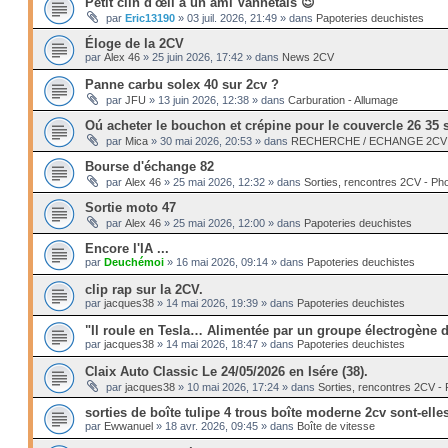
Petit clin d'œil à un ami Vannetais 😉
par
Eric13190
»
03 juil. 2026, 21:49
» dans
Papoteries deuchistes
Éloge de la 2CV
par
Alex 46
»
25 juin 2026, 17:42
» dans
News 2CV
Panne carbu solex 40 sur 2cv ?
par
JFU
»
13 juin 2026, 12:38
» dans
Carburation - Allumage
Oú acheter le bouchon et crépine pour le couvercle 26 35 
par
Mica
»
30 mai 2026, 20:53
» dans
RECHERCHE / ECHANGE 2CV --
Bourse d'échange 82
par
Alex 46
»
25 mai 2026, 12:32
» dans
Sorties, rencontres 2CV - Ph
Sortie moto 47
par
Alex 46
»
25 mai 2026, 12:00
» dans
Papoteries deuchistes
Encore l'IA ...
par
Deuchémoi
»
16 mai 2026, 09:14
» dans
Papoteries deuchistes
clip rap sur la 2CV.
par
jacques38
»
14 mai 2026, 19:39
» dans
Papoteries deuchistes
"Il roule en Tesla… Alimentée par un groupe électrogène di
par
jacques38
»
14 mai 2026, 18:47
» dans
Papoteries deuchistes
Claix Auto Classic Le 24/05/2026 en Isére (38).
par
jacques38
»
10 mai 2026, 17:24
» dans
Sorties, rencontres 2CV -
sorties de boîte tulipe 4 trous boîte moderne 2cv sont-ell
par
Ewwanuel
»
18 avr. 2026, 09:45
» dans
Boîte de vitesse