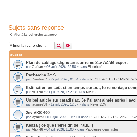
Sujets sans réponse
Aller à la recherche avancée
Rechercher
Recherche avancée
SUJETS
Plan de cablage clignotants arrières 2cv AZAM export
par
Gaëtan
»
06 août 2026, 22:50
» dans
Electricité
Recherche 2cv6
par
Dundee67
»
29 juil. 2026, 04:54
» dans
RECHERCHE / ECHANGE 2CV -
Estimation en coût et en temps surtout, le remontage comp
par
Alex 46
»
21 juil. 2026, 13:37
» dans
Divers
Un bel article sur caradisiac. Je l’ai tant aimée après l’avoi
par
jacques38
»
19 juil. 2026, 12:57
» dans
News 2CV
2cv AKS 400
par
layaute74
»
10 juil. 2026, 19:44
» dans
RECHERCHE / ECHANGE 2CV --
Kenza ( ce que Pierre dit de Paul...)
par
Alex 46
»
04 juil. 2026, 11:06
» dans
Papoteries deuchistes