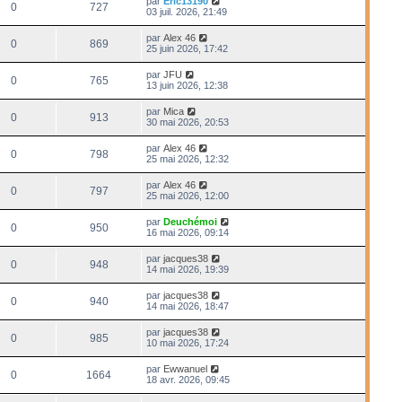
par
Eric13190
0
727
03 juil. 2026, 21:49
par
Alex 46
0
869
25 juin 2026, 17:42
par
JFU
0
765
13 juin 2026, 12:38
par
Mica
0
913
30 mai 2026, 20:53
par
Alex 46
0
798
25 mai 2026, 12:32
par
Alex 46
0
797
25 mai 2026, 12:00
par
Deuchémoi
0
950
16 mai 2026, 09:14
par
jacques38
0
948
14 mai 2026, 19:39
par
jacques38
0
940
14 mai 2026, 18:47
par
jacques38
0
985
10 mai 2026, 17:24
par
Ewwanuel
0
1664
18 avr. 2026, 09:45