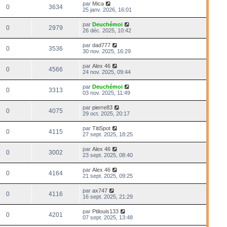
par
Mica
0
3634
25 janv. 2026, 16:01
par
Deuchémoi
0
2979
26 déc. 2025, 10:42
par
dad777
0
3536
30 nov. 2025, 16:29
par
Alex 46
0
4566
24 nov. 2025, 09:44
par
Deuchémoi
0
3313
03 nov. 2025, 11:49
par
pierre83
0
4075
29 oct. 2025, 20:17
par
TitiSpot
0
4115
27 sept. 2025, 18:25
par
Alex 46
0
3002
23 sept. 2025, 08:40
par
Alex 46
0
4164
21 sept. 2025, 09:25
par
ax747
0
4116
16 sept. 2025, 21:29
par
Ptilouis133
0
4201
07 sept. 2025, 13:48