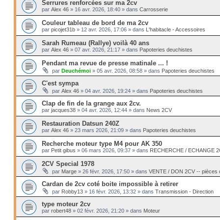
Serrures renforcées sur ma 2cv
par
Alex 46
»
16 avr. 2026, 18:40
» dans
Carrosserie
Couleur tableau de bord de ma 2cv
par
picojet31b
»
12 avr. 2026, 17:06
» dans
L'habitacle - Accessoires
Sarah Rumeau (Rallye) voilà 40 ans
par
Alex 46
»
07 avr. 2026, 21:17
» dans
Papoteries deuchistes
Pendant ma revue de presse matinale ... !
par
Deuchémoi
»
05 avr. 2026, 08:58
» dans
Papoteries deuchistes
C'est sympa
par
Alex 46
»
04 avr. 2026, 19:24
» dans
Papoteries deuchistes
Clap de fin de la grange aux 2cv.
par
jacques38
»
04 avr. 2026, 12:44
» dans
News 2CV
Restauration Datsun 240Z
par
Alex 46
»
23 mars 2026, 21:09
» dans
Papoteries deuchistes
Recherche moteur type M4 pour AK 350
par
Petit gibus
»
06 mars 2026, 09:37
» dans
RECHERCHE / ECHANGE 2CV 
2CV Special 1978
par
Marge
»
26 févr. 2026, 17:50
» dans
VENTE / DON 2CV -- pièces
Cardan de 2cv coté boite impossible à retirer
par
Robby13
»
16 févr. 2026, 13:32
» dans
Transmission - Direction
type moteur 2cv
par
robert48
»
02 févr. 2026, 21:20
» dans
Moteur