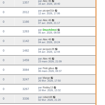
par
Alex 46
0
1357
16 avr. 2026, 18:40
par
picojet31b
0
2012
12 avr. 2026, 17:06
par
Alex 46
0
1166
07 avr. 2026, 21:17
par
Deuchémoi
0
1263
05 avr. 2026, 08:58
par
Alex 46
0
1142
04 avr. 2026, 19:24
par
jacques38
0
1482
04 avr. 2026, 12:44
par
Alex 46
0
1459
23 mars 2026, 21:09
par
Petit gibus
0
3084
06 mars 2026, 09:37
par
Marge
0
3247
26 févr. 2026, 17:50
par
Robby13
0
3267
16 févr. 2026, 13:32
par
robert48
0
3336
02 févr. 2026, 21:20