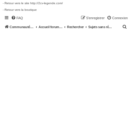
- Retour vers le site http://2cv-legende.com/
- Retour vers la boutique
FAQ
S’enregistrer
Connexion
R
Communauté 2cv-legende.com
Accueil forum 2cv-legende.com
Rechercher
Sujets sans réponse
e
c
h
e
r
c
h
e
r