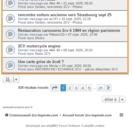
Dernier message par
Alex 46
«
21 sept. 2025, 09:25
Posté dans
Sorties, rencontres 2CV - Photos
rencontre voiture ancienne vers Strasbourg sept 25
Dernier message par
ax747
«
16 sept. 2025, 21:29
Posté dans
Sorties, rencontres 2CV - Photos
Restauration carosserie 2cv 6 1984 en région parisienne
Dernier message par
Ptilouis133
«
07 sept. 2025, 13:48
Posté dans
Divers
2CV motorcycle engine
Dernier message par
Alex 46
«
06 sept. 2025, 20:24
Posté dans
News 2CV
Une carte grise de 2cv6 ?
Dernier message par
Mxray
«
03 sept. 2025, 00:00
Posté dans
RECHERCHE / ECHANGE 2CV -- pièces détachées 2CV
Page
1
sur
21
1
2
3
4
5
21
Suivante
838 résultats trouvés
…
Aller à
www.piecesauto-pro.fr
Communauté 2cv-legende.com
Accueil forum 2cv-legende.com
Développé par
phpBB
® Forum Software © phpBB Limited