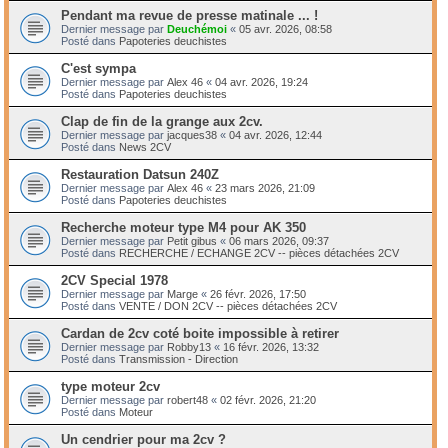
Pendant ma revue de presse matinale ... !
Dernier message par
Deuchémoi
«
05 avr. 2026, 08:58
Posté dans
Papoteries deuchistes
C'est sympa
Dernier message par
Alex 46
«
04 avr. 2026, 19:24
Posté dans
Papoteries deuchistes
Clap de fin de la grange aux 2cv.
Dernier message par
jacques38
«
04 avr. 2026, 12:44
Posté dans
News 2CV
Restauration Datsun 240Z
Dernier message par
Alex 46
«
23 mars 2026, 21:09
Posté dans
Papoteries deuchistes
Recherche moteur type M4 pour AK 350
Dernier message par
Petit gibus
«
06 mars 2026, 09:37
Posté dans
RECHERCHE / ECHANGE 2CV -- pièces détachées 2CV
2CV Special 1978
Dernier message par
Marge
«
26 févr. 2026, 17:50
Posté dans
VENTE / DON 2CV -- pièces détachées 2CV
Cardan de 2cv coté boite impossible à retirer
Dernier message par
Robby13
«
16 févr. 2026, 13:32
Posté dans
Transmission - Direction
type moteur 2cv
Dernier message par
robert48
«
02 févr. 2026, 21:20
Posté dans
Moteur
Un cendrier pour ma 2cv ?