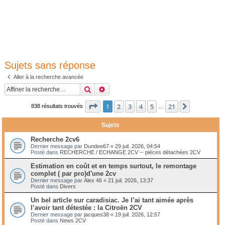
Sujets sans réponse
Aller à la recherche avancée
Rechercher
Recherche avancée
Page
1
sur
21
1
2
3
4
5
21
Suivante
838 résultats trouvés
…
Sujets
Recherche 2cv6
Dernier message par
Dundee67
«
29 juil. 2026, 04:54
Posté dans
RECHERCHE / ECHANGE 2CV -- pièces détachées 2CV
Estimation en coût et en temps surtout, le remontage
complet ( par pro)d'une 2cv
Dernier message par
Alex 46
«
21 juil. 2026, 13:37
Posté dans
Divers
Un bel article sur caradisiac. Je l’ai tant aimée après
l’avoir tant détestée : la Citroën 2CV
Dernier message par
jacques38
«
19 juil. 2026, 12:57
Posté dans
News 2CV