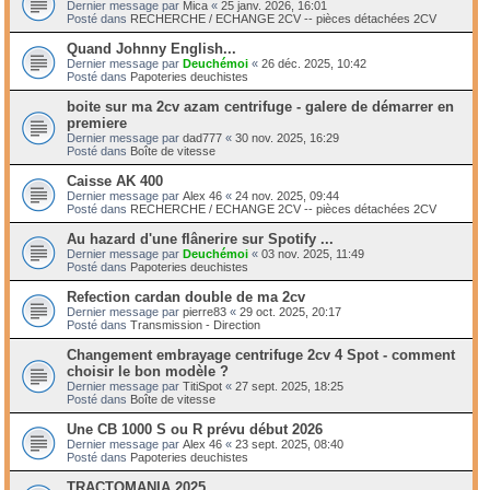
Dernier message par
Mica
«
25 janv. 2026, 16:01
Posté dans
RECHERCHE / ECHANGE 2CV -- pièces détachées 2CV
Quand Johnny English...
Dernier message par
Deuchémoi
«
26 déc. 2025, 10:42
Posté dans
Papoteries deuchistes
boite sur ma 2cv azam centrifuge - galere de démarrer en
premiere
Dernier message par
dad777
«
30 nov. 2025, 16:29
Posté dans
Boîte de vitesse
Caisse AK 400
Dernier message par
Alex 46
«
24 nov. 2025, 09:44
Posté dans
RECHERCHE / ECHANGE 2CV -- pièces détachées 2CV
Au hazard d'une flânerire sur Spotify ...
Dernier message par
Deuchémoi
«
03 nov. 2025, 11:49
Posté dans
Papoteries deuchistes
Refection cardan double de ma 2cv
Dernier message par
pierre83
«
29 oct. 2025, 20:17
Posté dans
Transmission - Direction
Changement embrayage centrifuge 2cv 4 Spot - comment
choisir le bon modèle ?
Dernier message par
TitiSpot
«
27 sept. 2025, 18:25
Posté dans
Boîte de vitesse
Une CB 1000 S ou R prévu début 2026
Dernier message par
Alex 46
«
23 sept. 2025, 08:40
Posté dans
Papoteries deuchistes
TRACTOMANIA 2025