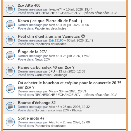
2cv AKS 400
Dernier message par
layaute74
«
10 juil. 2026, 19:44
Posté dans
RECHERCHE / ECHANGE 2CV -- pièces détachées 2CV
Kenza ( ce que Pierre dit de Paul...)
Dernier message par
Alex 46
«
04 juil. 2026, 11:06
Posté dans
Papoteries deuchistes
Petit clin d'œil à un ami Vannetais 😉
Dernier message par
Eric13190
«
03 juil. 2026, 21:49
Posté dans
Papoteries deuchistes
Éloge de la 2CV
Dernier message par
Alex 46
«
25 juin 2026, 17:42
Posté dans
News 2CV
Panne carbu solex 40 sur 2cv ?
Dernier message par
JFU
«
13 juin 2026, 12:38
Posté dans
Carburation - Allumage
Oú acheter le bouchon et crépine pour le couvercle 26 35
sur 2cv ?
Dernier message par
Mica
«
30 mai 2026, 20:53
Posté dans
RECHERCHE / ECHANGE 2CV -- pièces détachées 2CV
Bourse d'échange 82
Dernier message par
Alex 46
«
25 mai 2026, 12:32
Posté dans
Sorties, rencontres 2CV - Photos
Sortie moto 47
Dernier message par
Alex 46
«
25 mai 2026, 12:00
Posté dans
Papoteries deuchistes