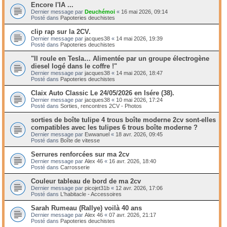
Encore l'IA ...
Dernier message par
Deuchémoi
«
16 mai 2026, 09:14
Posté dans
Papoteries deuchistes
clip rap sur la 2CV.
Dernier message par
jacques38
«
14 mai 2026, 19:39
Posté dans
Papoteries deuchistes
"Il roule en Tesla… Alimentée par un groupe électrogène
diesel logé dans le coffre !"
Dernier message par
jacques38
«
14 mai 2026, 18:47
Posté dans
Papoteries deuchistes
Claix Auto Classic Le 24/05/2026 en Isére (38).
Dernier message par
jacques38
«
10 mai 2026, 17:24
Posté dans
Sorties, rencontres 2CV - Photos
sorties de boîte tulipe 4 trous boîte moderne 2cv sont-elles
compatibles avec les tulipes 6 trous boîte moderne ?
Dernier message par
Ewwanuel
«
18 avr. 2026, 09:45
Posté dans
Boîte de vitesse
Serrures renforcées sur ma 2cv
Dernier message par
Alex 46
«
16 avr. 2026, 18:40
Posté dans
Carrosserie
Couleur tableau de bord de ma 2cv
Dernier message par
picojet31b
«
12 avr. 2026, 17:06
Posté dans
L'habitacle - Accessoires
Sarah Rumeau (Rallye) voilà 40 ans
Dernier message par
Alex 46
«
07 avr. 2026, 21:17
Posté dans
Papoteries deuchistes