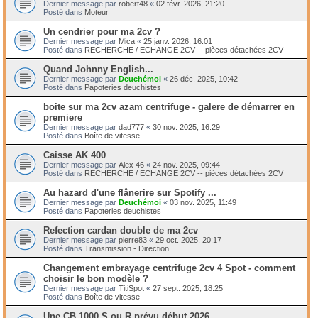
Dernier message par
robert48
«
02 févr. 2026, 21:20
Posté dans
Moteur
Un cendrier pour ma 2cv ?
Dernier message par
Mica
«
25 janv. 2026, 16:01
Posté dans
RECHERCHE / ECHANGE 2CV -- pièces détachées 2CV
Quand Johnny English...
Dernier message par
Deuchémoi
«
26 déc. 2025, 10:42
Posté dans
Papoteries deuchistes
boite sur ma 2cv azam centrifuge - galere de démarrer en
premiere
Dernier message par
dad777
«
30 nov. 2025, 16:29
Posté dans
Boîte de vitesse
Caisse AK 400
Dernier message par
Alex 46
«
24 nov. 2025, 09:44
Posté dans
RECHERCHE / ECHANGE 2CV -- pièces détachées 2CV
Au hazard d'une flânerire sur Spotify ...
Dernier message par
Deuchémoi
«
03 nov. 2025, 11:49
Posté dans
Papoteries deuchistes
Refection cardan double de ma 2cv
Dernier message par
pierre83
«
29 oct. 2025, 20:17
Posté dans
Transmission - Direction
Changement embrayage centrifuge 2cv 4 Spot - comment
choisir le bon modèle ?
Dernier message par
TitiSpot
«
27 sept. 2025, 18:25
Posté dans
Boîte de vitesse
Une CB 1000 S ou R prévu début 2026