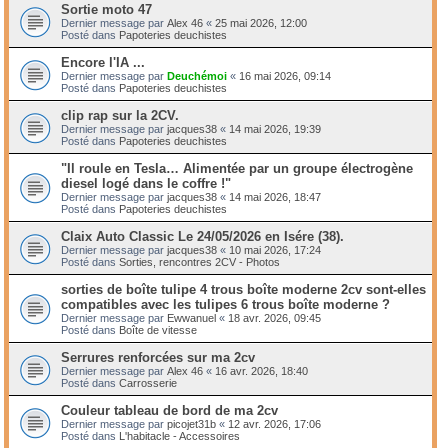
Sortie moto 47
Dernier message par
Alex 46
«
25 mai 2026, 12:00
Posté dans
Papoteries deuchistes
Encore l'IA ...
Dernier message par
Deuchémoi
«
16 mai 2026, 09:14
Posté dans
Papoteries deuchistes
clip rap sur la 2CV.
Dernier message par
jacques38
«
14 mai 2026, 19:39
Posté dans
Papoteries deuchistes
"Il roule en Tesla… Alimentée par un groupe électrogène
diesel logé dans le coffre !"
Dernier message par
jacques38
«
14 mai 2026, 18:47
Posté dans
Papoteries deuchistes
Claix Auto Classic Le 24/05/2026 en Isére (38).
Dernier message par
jacques38
«
10 mai 2026, 17:24
Posté dans
Sorties, rencontres 2CV - Photos
sorties de boîte tulipe 4 trous boîte moderne 2cv sont-elles
compatibles avec les tulipes 6 trous boîte moderne ?
Dernier message par
Ewwanuel
«
18 avr. 2026, 09:45
Posté dans
Boîte de vitesse
Serrures renforcées sur ma 2cv
Dernier message par
Alex 46
«
16 avr. 2026, 18:40
Posté dans
Carrosserie
Couleur tableau de bord de ma 2cv
Dernier message par
picojet31b
«
12 avr. 2026, 17:06
Posté dans
L'habitacle - Accessoires