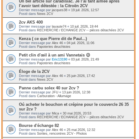
Un bel article sur caradisiac. Je l’ai tant aimée après
l’avoir tant détestée : la Citroën 2CV
Dernier message par
jacques38
«
19 juil. 2026, 12:57
Posté dans
News 2CV
2cv AKS 400
Dernier message par
layaute74
«
10 juil. 2026, 19:44
Posté dans
RECHERCHE / ECHANGE 2CV -- pièces détachées 2CV
Kenza ( ce que Pierre dit de Paul...)
Dernier message par
Alex 46
«
04 juil. 2026, 11:06
Posté dans
Papoteries deuchistes
Petit clin d'œil à un ami Vannetais 😉
Dernier message par
Eric13190
«
03 juil. 2026, 21:49
Posté dans
Papoteries deuchistes
Éloge de la 2CV
Dernier message par
Alex 46
«
25 juin 2026, 17:42
Posté dans
News 2CV
Panne carbu solex 40 sur 2cv ?
Dernier message par
JFU
«
13 juin 2026, 12:38
Posté dans
Carburation - Allumage
Oú acheter le bouchon et crépine pour le couvercle 26 35
sur 2cv ?
Dernier message par
Mica
«
30 mai 2026, 20:53
Posté dans
RECHERCHE / ECHANGE 2CV -- pièces détachées 2CV
Bourse d'échange 82
Dernier message par
Alex 46
«
25 mai 2026, 12:32
Posté dans
Sorties, rencontres 2CV - Photos