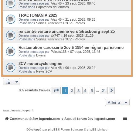
Dernier message par
Alex 46
«
23 sept. 2025, 08:40
Posté dans
Papoteries deuchistes
TRACTOMANIA 2025
Dernier message par
Alex 46
«
21 sept. 2025, 09:25
Posté dans
Sorties, rencontres 2CV - Photos
rencontre voiture ancienne vers Strasbourg sept 25
Dernier message par
ax747
«
16 sept. 2025, 21:29
Posté dans
Sorties, rencontres 2CV - Photos
Restauration carosserie 2cv 6 1984 en région parisienne
Dernier message par
Ptilouis133
«
07 sept. 2025, 13:48
Posté dans
Divers
2CV motorcycle engine
Dernier message par
Alex 46
«
06 sept. 2025, 20:24
Posté dans
News 2CV
Page
1
sur
21
1
2
3
4
5
21
Suivante
839 résultats trouvés
…
Aller à
www.piecesauto-pro.fr
Communauté 2cv-legende.com
Accueil forum 2cv-legende.com
Développé par
phpBB
® Forum Software © phpBB Limited