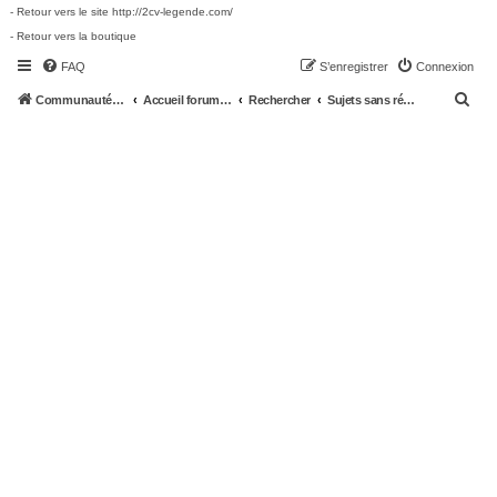
- Retour vers le site http://2cv-legende.com/
- Retour vers la boutique
FAQ
S’enregistrer
Connexion
R
Communauté 2cv-legende.com
Accueil forum 2cv-legende.com
Rechercher
Sujets sans réponse
e
c
h
e
r
c
h
e
r