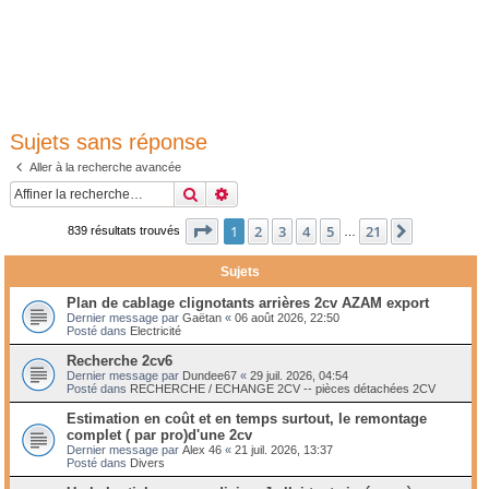
Sujets sans réponse
Aller à la recherche avancée
Rechercher
Recherche avancée
Page
1
sur
21
1
2
3
4
5
21
Suivante
839 résultats trouvés
…
Sujets
Plan de cablage clignotants arrières 2cv AZAM export
Dernier message par
Gaëtan
«
06 août 2026, 22:50
Posté dans
Electricité
Recherche 2cv6
Dernier message par
Dundee67
«
29 juil. 2026, 04:54
Posté dans
RECHERCHE / ECHANGE 2CV -- pièces détachées 2CV
Estimation en coût et en temps surtout, le remontage
complet ( par pro)d'une 2cv
Dernier message par
Alex 46
«
21 juil. 2026, 13:37
Posté dans
Divers