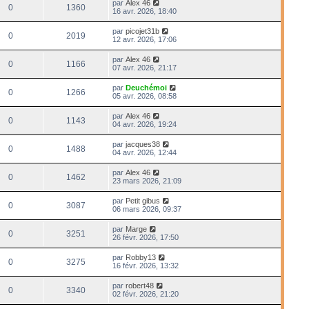
par
Alex 46
0
1360
16 avr. 2026, 18:40
par
picojet31b
0
2019
12 avr. 2026, 17:06
par
Alex 46
0
1166
07 avr. 2026, 21:17
par
Deuchémoi
0
1266
05 avr. 2026, 08:58
par
Alex 46
0
1143
04 avr. 2026, 19:24
par
jacques38
0
1488
04 avr. 2026, 12:44
par
Alex 46
0
1462
23 mars 2026, 21:09
par
Petit gibus
0
3087
06 mars 2026, 09:37
par
Marge
0
3251
26 févr. 2026, 17:50
par
Robby13
0
3275
16 févr. 2026, 13:32
par
robert48
0
3340
02 févr. 2026, 21:20