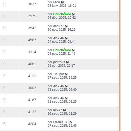
par
Mica
0
3637
25 janv. 2026, 16:01
par
Deuchémoi
0
2979
26 déc. 2025, 10:42
par
dad777
0
3542
30 nov. 2025, 16:29
par
Alex 46
0
4567
24 nov. 2025, 09:44
par
Deuchémoi
0
3314
03 nov. 2025, 11:49
par
pierre83
0
4081
29 oct. 2025, 20:17
par
TitiSpot
0
4121
27 sept. 2025, 18:25
par
Alex 46
0
3003
23 sept. 2025, 08:40
par
Alex 46
0
4167
21 sept. 2025, 09:25
par
ax747
0
4122
16 sept. 2025, 21:29
par
Ptilouis133
0
4204
07 sept. 2025, 13:48