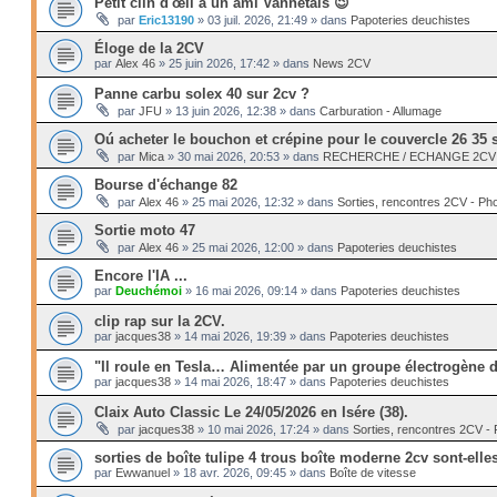
Petit clin d'œil à un ami Vannetais 😉
par
Eric13190
»
03 juil. 2026, 21:49
» dans
Papoteries deuchistes
Éloge de la 2CV
par
Alex 46
»
25 juin 2026, 17:42
» dans
News 2CV
Panne carbu solex 40 sur 2cv ?
par
JFU
»
13 juin 2026, 12:38
» dans
Carburation - Allumage
Oú acheter le bouchon et crépine pour le couvercle 26 35 
par
Mica
»
30 mai 2026, 20:53
» dans
RECHERCHE / ECHANGE 2CV --
Bourse d'échange 82
par
Alex 46
»
25 mai 2026, 12:32
» dans
Sorties, rencontres 2CV - Ph
Sortie moto 47
par
Alex 46
»
25 mai 2026, 12:00
» dans
Papoteries deuchistes
Encore l'IA ...
par
Deuchémoi
»
16 mai 2026, 09:14
» dans
Papoteries deuchistes
clip rap sur la 2CV.
par
jacques38
»
14 mai 2026, 19:39
» dans
Papoteries deuchistes
"Il roule en Tesla… Alimentée par un groupe électrogène di
par
jacques38
»
14 mai 2026, 18:47
» dans
Papoteries deuchistes
Claix Auto Classic Le 24/05/2026 en Isére (38).
par
jacques38
»
10 mai 2026, 17:24
» dans
Sorties, rencontres 2CV -
sorties de boîte tulipe 4 trous boîte moderne 2cv sont-ell
par
Ewwanuel
»
18 avr. 2026, 09:45
» dans
Boîte de vitesse