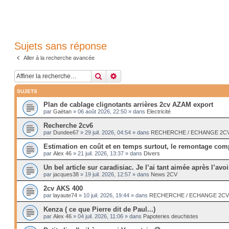
Sujets sans réponse
Aller à la recherche avancée
Rechercher
Recherche avancée
SUJETS
Plan de cablage clignotants arrières 2cv AZAM export
par
Gaëtan
»
06 août 2026, 22:50
» dans
Electricité
Recherche 2cv6
par
Dundee67
»
29 juil. 2026, 04:54
» dans
RECHERCHE / ECHANGE 2CV -
Estimation en coût et en temps surtout, le remontage comp
par
Alex 46
»
21 juil. 2026, 13:37
» dans
Divers
Un bel article sur caradisiac. Je l’ai tant aimée après l’avoi
par
jacques38
»
19 juil. 2026, 12:57
» dans
News 2CV
2cv AKS 400
par
layaute74
»
10 juil. 2026, 19:44
» dans
RECHERCHE / ECHANGE 2CV --
Kenza ( ce que Pierre dit de Paul...)
par
Alex 46
»
04 juil. 2026, 11:06
» dans
Papoteries deuchistes