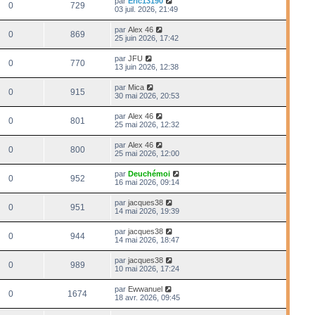
par
Eric13190
0
729
03 juil. 2026, 21:49
par
Alex 46
0
869
25 juin 2026, 17:42
par
JFU
0
770
13 juin 2026, 12:38
par
Mica
0
915
30 mai 2026, 20:53
par
Alex 46
0
801
25 mai 2026, 12:32
par
Alex 46
0
800
25 mai 2026, 12:00
par
Deuchémoi
0
952
16 mai 2026, 09:14
par
jacques38
0
951
14 mai 2026, 19:39
par
jacques38
0
944
14 mai 2026, 18:47
par
jacques38
0
989
10 mai 2026, 17:24
par
Ewwanuel
0
1674
18 avr. 2026, 09:45