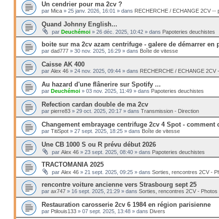
Un cendrier pour ma 2cv ?
par
Mica
»
25 janv. 2026, 16:01
» dans
RECHERCHE / ECHANGE 2CV -- pi
Quand Johnny English...
par
Deuchémoi
»
26 déc. 2025, 10:42
» dans
Papoteries deuchistes
boite sur ma 2cv azam centrifuge - galere de démarrer en 
par
dad777
»
30 nov. 2025, 16:29
» dans
Boîte de vitesse
Caisse AK 400
par
Alex 46
»
24 nov. 2025, 09:44
» dans
RECHERCHE / ECHANGE 2CV -- 
Au hazard d'une flânerire sur Spotify ...
par
Deuchémoi
»
03 nov. 2025, 11:49
» dans
Papoteries deuchistes
Refection cardan double de ma 2cv
par
pierre83
»
29 oct. 2025, 20:17
» dans
Transmission - Direction
Changement embrayage centrifuge 2cv 4 Spot - comment c
par
TitiSpot
»
27 sept. 2025, 18:25
» dans
Boîte de vitesse
Une CB 1000 S ou R prévu début 2026
par
Alex 46
»
23 sept. 2025, 08:40
» dans
Papoteries deuchistes
TRACTOMANIA 2025
par
Alex 46
»
21 sept. 2025, 09:25
» dans
Sorties, rencontres 2CV - P
rencontre voiture ancienne vers Strasbourg sept 25
par
ax747
»
16 sept. 2025, 21:29
» dans
Sorties, rencontres 2CV - Photos
Restauration carosserie 2cv 6 1984 en région parisienne
par
Ptilouis133
»
07 sept. 2025, 13:48
» dans
Divers