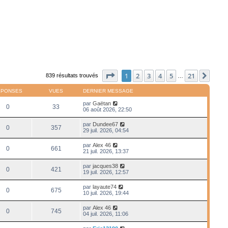
Page
1
sur
21
1
2
3
4
5
21
Suiv
839 résultats trouvés
…
ÉPONSES
VUES
DERNIER MESSAGE
par
Gaëtan
0
33
06 août 2026, 22:50
par
Dundee67
0
357
29 juil. 2026, 04:54
par
Alex 46
0
661
21 juil. 2026, 13:37
par
jacques38
0
421
19 juil. 2026, 12:57
par
layaute74
0
675
10 juil. 2026, 19:44
par
Alex 46
0
745
04 juil. 2026, 11:06