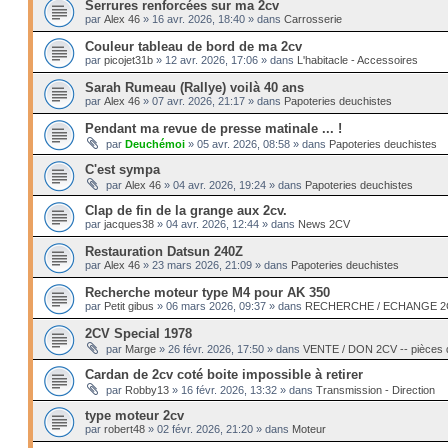
Serrures renforcées sur ma 2cv
par
Alex 46
»
16 avr. 2026, 18:40
» dans
Carrosserie
Couleur tableau de bord de ma 2cv
par
picojet31b
»
12 avr. 2026, 17:06
» dans
L'habitacle - Accessoires
Sarah Rumeau (Rallye) voilà 40 ans
par
Alex 46
»
07 avr. 2026, 21:17
» dans
Papoteries deuchistes
Pendant ma revue de presse matinale ... !
par
Deuchémoi
»
05 avr. 2026, 08:58
» dans
Papoteries deuchistes
C'est sympa
par
Alex 46
»
04 avr. 2026, 19:24
» dans
Papoteries deuchistes
Clap de fin de la grange aux 2cv.
par
jacques38
»
04 avr. 2026, 12:44
» dans
News 2CV
Restauration Datsun 240Z
par
Alex 46
»
23 mars 2026, 21:09
» dans
Papoteries deuchistes
Recherche moteur type M4 pour AK 350
par
Petit gibus
»
06 mars 2026, 09:37
» dans
RECHERCHE / ECHANGE 2CV 
2CV Special 1978
par
Marge
»
26 févr. 2026, 17:50
» dans
VENTE / DON 2CV -- pièces
Cardan de 2cv coté boite impossible à retirer
par
Robby13
»
16 févr. 2026, 13:32
» dans
Transmission - Direction
type moteur 2cv
par
robert48
»
02 févr. 2026, 21:20
» dans
Moteur