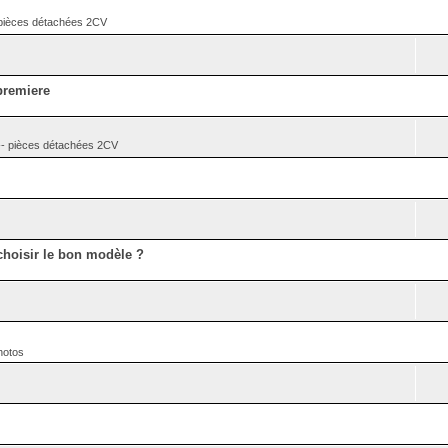
èces détachées 2CV
premiere
pièces détachées 2CV
hoisir le bon modèle ?
hotos