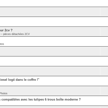
sur 2cv ?
 pièces détachées 2CV
otos
esel logé dans le coffre !"
 Photos
es compatibles avec les tulipes 6 trous boîte moderne ?