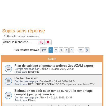
Sujets sans réponse
Aller à la recherche avancée
Rechercher
Recherche avancée
Page
1
sur
21
1
2
3
4
5
21
Suivante
839 résultats trouvés
…
Sujets
Plan de cablage clignotants arrières 2cv AZAM export
Dernier message par
Gaëtan
«
06 août 2026, 22:50
Posté dans
Electricité
Recherche 2cv6
Dernier message par
Dundee67
«
29 juil. 2026, 04:54
Posté dans
RECHERCHE / ECHANGE 2CV -- pièces détachées 2CV
Estimation en coût et en temps surtout, le remontage
complet ( par pro)d'une 2cv
Dernier message par
Alex 46
«
21 juil. 2026, 13:37
Posté dans
Divers