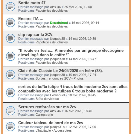
Sortie moto 47
Dernier message par
Alex 46
«
25 mai 2026, 12:00
Posté dans
Papoteries deuchistes
Encore l'IA ...
Dernier message par
Deuchémoi
«
16 mai 2026, 09:14
Posté dans
Papoteries deuchistes
clip rap sur la 2CV.
Dernier message par
jacques38
«
14 mai 2026, 19:39
Posté dans
Papoteries deuchistes
"Il roule en Tesla… Alimentée par un groupe électrogène
diesel logé dans le coffre !"
Dernier message par
jacques38
«
14 mai 2026, 18:47
Posté dans
Papoteries deuchistes
Claix Auto Classic Le 24/05/2026 en Isére (38).
Dernier message par
jacques38
«
10 mai 2026, 17:24
Posté dans
Sorties, rencontres 2CV - Photos
sorties de boîte tulipe 4 trous boîte moderne 2cv sont-elles
compatibles avec les tulipes 6 trous boîte moderne ?
Dernier message par
Ewwanuel
«
18 avr. 2026, 09:45
Posté dans
Boîte de vitesse
Serrures renforcées sur ma 2cv
Dernier message par
Alex 46
«
16 avr. 2026, 18:40
Posté dans
Carrosserie
Couleur tableau de bord de ma 2cv
Dernier message par
picojet31b
«
12 avr. 2026, 17:06
Posté dans
L'habitacle - Accessoires