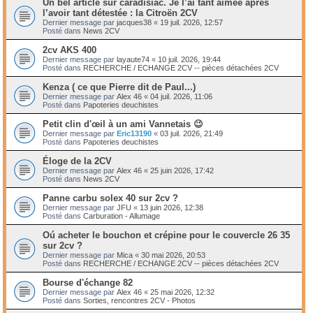
Un bel article sur caradisiac. Je l’ai tant aimée après
l’avoir tant détestée : la Citroën 2CV
Dernier message par
jacques38
«
19 juil. 2026, 12:57
Posté dans
News 2CV
2cv AKS 400
Dernier message par
layaute74
«
10 juil. 2026, 19:44
Posté dans
RECHERCHE / ECHANGE 2CV -- pièces détachées 2CV
Kenza ( ce que Pierre dit de Paul...)
Dernier message par
Alex 46
«
04 juil. 2026, 11:06
Posté dans
Papoteries deuchistes
Petit clin d'œil à un ami Vannetais 😉
Dernier message par
Eric13190
«
03 juil. 2026, 21:49
Posté dans
Papoteries deuchistes
Éloge de la 2CV
Dernier message par
Alex 46
«
25 juin 2026, 17:42
Posté dans
News 2CV
Panne carbu solex 40 sur 2cv ?
Dernier message par
JFU
«
13 juin 2026, 12:38
Posté dans
Carburation - Allumage
Oú acheter le bouchon et crépine pour le couvercle 26 35
sur 2cv ?
Dernier message par
Mica
«
30 mai 2026, 20:53
Posté dans
RECHERCHE / ECHANGE 2CV -- pièces détachées 2CV
Bourse d'échange 82
Dernier message par
Alex 46
«
25 mai 2026, 12:32
Posté dans
Sorties, rencontres 2CV - Photos