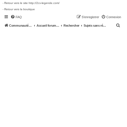
- Retour vers le site http://2cv-legende.com/
- Retour vers la boutique
FAQ
S’enregistrer
Connexion
R
Communauté 2cv-legende.com
Accueil forum 2cv-legende.com
Rechercher
Sujets sans réponse
e
c
h
e
r
c
h
e
r