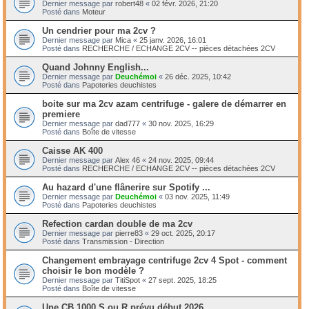
Dernier message par
robert48
«
02 févr. 2026, 21:20
Posté dans
Moteur
Un cendrier pour ma 2cv ?
Dernier message par
Mica
«
25 janv. 2026, 16:01
Posté dans
RECHERCHE / ECHANGE 2CV -- pièces détachées 2CV
Quand Johnny English...
Dernier message par
Deuchémoi
«
26 déc. 2025, 10:42
Posté dans
Papoteries deuchistes
boite sur ma 2cv azam centrifuge - galere de démarrer en
premiere
Dernier message par
dad777
«
30 nov. 2025, 16:29
Posté dans
Boîte de vitesse
Caisse AK 400
Dernier message par
Alex 46
«
24 nov. 2025, 09:44
Posté dans
RECHERCHE / ECHANGE 2CV -- pièces détachées 2CV
Au hazard d'une flânerire sur Spotify ...
Dernier message par
Deuchémoi
«
03 nov. 2025, 11:49
Posté dans
Papoteries deuchistes
Refection cardan double de ma 2cv
Dernier message par
pierre83
«
29 oct. 2025, 20:17
Posté dans
Transmission - Direction
Changement embrayage centrifuge 2cv 4 Spot - comment
choisir le bon modèle ?
Dernier message par
TitiSpot
«
27 sept. 2025, 18:25
Posté dans
Boîte de vitesse
Une CB 1000 S ou R prévu début 2026