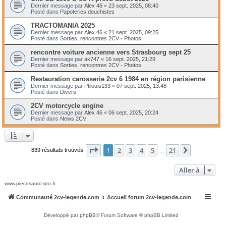
Dernier message par
Alex 46
«
23 sept. 2025, 08:40
Posté dans
Papoteries deuchistes
TRACTOMANIA 2025
Dernier message par
Alex 46
«
21 sept. 2025, 09:25
Posté dans
Sorties, rencontres 2CV - Photos
rencontre voiture ancienne vers Strasbourg sept 25
Dernier message par
ax747
«
16 sept. 2025, 21:29
Posté dans
Sorties, rencontres 2CV - Photos
Restauration carosserie 2cv 6 1984 en région parisienne
Dernier message par
Ptilouis133
«
07 sept. 2025, 13:48
Posté dans
Divers
2CV motorcycle engine
Dernier message par
Alex 46
«
06 sept. 2025, 20:24
Posté dans
News 2CV
Page
1
sur
21
1
2
3
4
5
21
Suivante
839 résultats trouvés
…
Aller à
www.piecesauto-pro.fr
Communauté 2cv-legende.com
Accueil forum 2cv-legende.com
Développé par
phpBB
® Forum Software © phpBB Limited