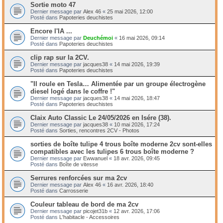
Sortie moto 47
Dernier message par
Alex 46
«
25 mai 2026, 12:00
Posté dans
Papoteries deuchistes
Encore l'IA ...
Dernier message par
Deuchémoi
«
16 mai 2026, 09:14
Posté dans
Papoteries deuchistes
clip rap sur la 2CV.
Dernier message par
jacques38
«
14 mai 2026, 19:39
Posté dans
Papoteries deuchistes
"Il roule en Tesla… Alimentée par un groupe électrogène
diesel logé dans le coffre !"
Dernier message par
jacques38
«
14 mai 2026, 18:47
Posté dans
Papoteries deuchistes
Claix Auto Classic Le 24/05/2026 en Isére (38).
Dernier message par
jacques38
«
10 mai 2026, 17:24
Posté dans
Sorties, rencontres 2CV - Photos
sorties de boîte tulipe 4 trous boîte moderne 2cv sont-elles
compatibles avec les tulipes 6 trous boîte moderne ?
Dernier message par
Ewwanuel
«
18 avr. 2026, 09:45
Posté dans
Boîte de vitesse
Serrures renforcées sur ma 2cv
Dernier message par
Alex 46
«
16 avr. 2026, 18:40
Posté dans
Carrosserie
Couleur tableau de bord de ma 2cv
Dernier message par
picojet31b
«
12 avr. 2026, 17:06
Posté dans
L'habitacle - Accessoires