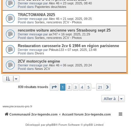
Dernier message par
Alex 46
«
23 sept. 2025, 08:40
Posté dans
Papoteries deuchistes
TRACTOMANIA 2025
Dernier message par
Alex 46
«
21 sept. 2025, 09:25
Posté dans
Sorties, rencontres 2CV - Photos
rencontre voiture ancienne vers Strasbourg sept 25
Dernier message par
ax747
«
16 sept. 2025, 21:29
Posté dans
Sorties, rencontres 2CV - Photos
Restauration carosserie 2cv 6 1984 en région parisienne
Dernier message par
Ptilouis133
«
07 sept. 2025, 13:48
Posté dans
Divers
2CV motorcycle engine
Dernier message par
Alex 46
«
06 sept. 2025, 20:24
Posté dans
News 2CV
Page
1
sur
21
1
2
3
4
5
21
Suivante
839 résultats trouvés
…
Aller à
www.piecesauto-pro.fr
Communauté 2cv-legende.com
Accueil forum 2cv-legende.com
Développé par
phpBB
® Forum Software © phpBB Limited