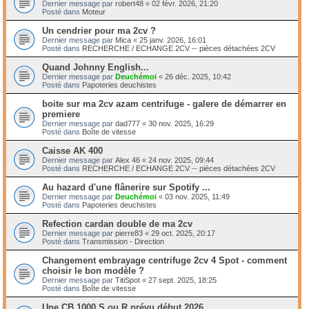
Dernier message par
robert48
«
02 févr. 2026, 21:20
Posté dans
Moteur
Un cendrier pour ma 2cv ?
Dernier message par
Mica
«
25 janv. 2026, 16:01
Posté dans
RECHERCHE / ECHANGE 2CV -- pièces détachées 2CV
Quand Johnny English...
Dernier message par
Deuchémoi
«
26 déc. 2025, 10:42
Posté dans
Papoteries deuchistes
boite sur ma 2cv azam centrifuge - galere de démarrer en
premiere
Dernier message par
dad777
«
30 nov. 2025, 16:29
Posté dans
Boîte de vitesse
Caisse AK 400
Dernier message par
Alex 46
«
24 nov. 2025, 09:44
Posté dans
RECHERCHE / ECHANGE 2CV -- pièces détachées 2CV
Au hazard d'une flânerire sur Spotify ...
Dernier message par
Deuchémoi
«
03 nov. 2025, 11:49
Posté dans
Papoteries deuchistes
Refection cardan double de ma 2cv
Dernier message par
pierre83
«
29 oct. 2025, 20:17
Posté dans
Transmission - Direction
Changement embrayage centrifuge 2cv 4 Spot - comment
choisir le bon modèle ?
Dernier message par
TitiSpot
«
27 sept. 2025, 18:25
Posté dans
Boîte de vitesse
Une CB 1000 S ou R prévu début 2026