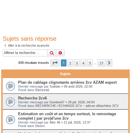
Sujets sans réponse
Aller à la recherche avancée
Rechercher
Recherche avancée
Page
1
sur
21
1
2
3
4
5
21
Suivante
839 résultats trouvés
…
Sujets
Plan de cablage clignotants arrières 2cv AZAM export
Dernier message par
Gaëtan
«
06 août 2026, 22:50
Posté dans
Electricité
Recherche 2cv6
Dernier message par
Dundee67
«
29 juil. 2026, 04:54
Posté dans
RECHERCHE / ECHANGE 2CV -- pièces détachées 2CV
Estimation en coût et en temps surtout, le remontage
complet ( par pro)d'une 2cv
Dernier message par
Alex 46
«
21 juil. 2026, 13:37
Posté dans
Divers