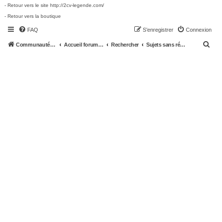
- Retour vers le site http://2cv-legende.com/
- Retour vers la boutique
FAQ
S’enregistrer
Connexion
R
Communauté 2cv-legende.com
Accueil forum 2cv-legende.com
Rechercher
Sujets sans réponse
e
c
h
e
r
c
h
e
r