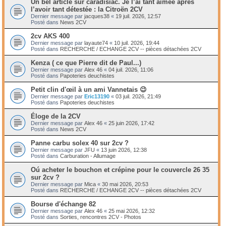
Un bel article sur caradisiac. Je l’ai tant aimée après
l’avoir tant détestée : la Citroën 2CV
Dernier message par
jacques38
«
19 juil. 2026, 12:57
Posté dans
News 2CV
2cv AKS 400
Dernier message par
layaute74
«
10 juil. 2026, 19:44
Posté dans
RECHERCHE / ECHANGE 2CV -- pièces détachées 2CV
Kenza ( ce que Pierre dit de Paul...)
Dernier message par
Alex 46
«
04 juil. 2026, 11:06
Posté dans
Papoteries deuchistes
Petit clin d'œil à un ami Vannetais 😉
Dernier message par
Eric13190
«
03 juil. 2026, 21:49
Posté dans
Papoteries deuchistes
Éloge de la 2CV
Dernier message par
Alex 46
«
25 juin 2026, 17:42
Posté dans
News 2CV
Panne carbu solex 40 sur 2cv ?
Dernier message par
JFU
«
13 juin 2026, 12:38
Posté dans
Carburation - Allumage
Oú acheter le bouchon et crépine pour le couvercle 26 35
sur 2cv ?
Dernier message par
Mica
«
30 mai 2026, 20:53
Posté dans
RECHERCHE / ECHANGE 2CV -- pièces détachées 2CV
Bourse d'échange 82
Dernier message par
Alex 46
«
25 mai 2026, 12:32
Posté dans
Sorties, rencontres 2CV - Photos