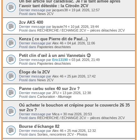
Un bel article sur caradisiac. Je l’ai tant aimée après
l’avoir tant détestée : la Citroën 2CV
Dernier message par
jacques38
«
19 juil. 2026, 12:57
Posté dans
News 2CV
2cv AKS 400
Dernier message par
layaute74
«
10 juil. 2026, 19:44
Posté dans
RECHERCHE / ECHANGE 2CV -- pièces détachées 2CV
Kenza ( ce que Pierre dit de Paul...)
Dernier message par
Alex 46
«
04 juil. 2026, 11:06
Posté dans
Papoteries deuchistes
Petit clin d'œil à un ami Vannetais 😉
Dernier message par
Eric13190
«
03 juil. 2026, 21:49
Posté dans
Papoteries deuchistes
Éloge de la 2CV
Dernier message par
Alex 46
«
25 juin 2026, 17:42
Posté dans
News 2CV
Panne carbu solex 40 sur 2cv ?
Dernier message par
JFU
«
13 juin 2026, 12:38
Posté dans
Carburation - Allumage
Oú acheter le bouchon et crépine pour le couvercle 26 35
sur 2cv ?
Dernier message par
Mica
«
30 mai 2026, 20:53
Posté dans
RECHERCHE / ECHANGE 2CV -- pièces détachées 2CV
Bourse d'échange 82
Dernier message par
Alex 46
«
25 mai 2026, 12:32
Posté dans
Sorties, rencontres 2CV - Photos