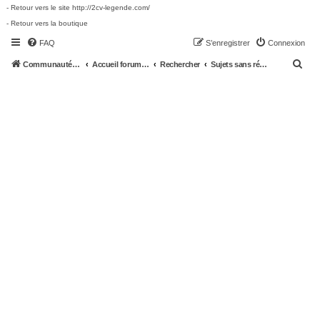
- Retour vers le site http://2cv-legende.com/
- Retour vers la boutique
FAQ
S’enregistrer
Connexion
R
Communauté 2cv-legende.com
Accueil forum 2cv-legende.com
Rechercher
Sujets sans réponse
e
c
h
e
r
c
h
e
r