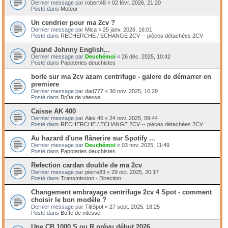
Dernier message par
robert48
«
02 févr. 2026, 21:20
Posté dans
Moteur
Un cendrier pour ma 2cv ?
Dernier message par
Mica
«
25 janv. 2026, 16:01
Posté dans
RECHERCHE / ECHANGE 2CV -- pièces détachées 2CV
Quand Johnny English...
Dernier message par
Deuchémoi
«
26 déc. 2025, 10:42
Posté dans
Papoteries deuchistes
boite sur ma 2cv azam centrifuge - galere de démarrer en
premiere
Dernier message par
dad777
«
30 nov. 2025, 16:29
Posté dans
Boîte de vitesse
Caisse AK 400
Dernier message par
Alex 46
«
24 nov. 2025, 09:44
Posté dans
RECHERCHE / ECHANGE 2CV -- pièces détachées 2CV
Au hazard d'une flânerire sur Spotify ...
Dernier message par
Deuchémoi
«
03 nov. 2025, 11:49
Posté dans
Papoteries deuchistes
Refection cardan double de ma 2cv
Dernier message par
pierre83
«
29 oct. 2025, 20:17
Posté dans
Transmission - Direction
Changement embrayage centrifuge 2cv 4 Spot - comment
choisir le bon modèle ?
Dernier message par
TitiSpot
«
27 sept. 2025, 18:25
Posté dans
Boîte de vitesse
Une CB 1000 S ou R prévu début 2026