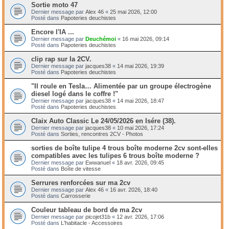
Sortie moto 47
Dernier message par
Alex 46
«
25 mai 2026, 12:00
Posté dans
Papoteries deuchistes
Encore l'IA ...
Dernier message par
Deuchémoi
«
16 mai 2026, 09:14
Posté dans
Papoteries deuchistes
clip rap sur la 2CV.
Dernier message par
jacques38
«
14 mai 2026, 19:39
Posté dans
Papoteries deuchistes
"Il roule en Tesla… Alimentée par un groupe électrogène
diesel logé dans le coffre !"
Dernier message par
jacques38
«
14 mai 2026, 18:47
Posté dans
Papoteries deuchistes
Claix Auto Classic Le 24/05/2026 en Isére (38).
Dernier message par
jacques38
«
10 mai 2026, 17:24
Posté dans
Sorties, rencontres 2CV - Photos
sorties de boîte tulipe 4 trous boîte moderne 2cv sont-elles
compatibles avec les tulipes 6 trous boîte moderne ?
Dernier message par
Ewwanuel
«
18 avr. 2026, 09:45
Posté dans
Boîte de vitesse
Serrures renforcées sur ma 2cv
Dernier message par
Alex 46
«
16 avr. 2026, 18:40
Posté dans
Carrosserie
Couleur tableau de bord de ma 2cv
Dernier message par
picojet31b
«
12 avr. 2026, 17:06
Posté dans
L'habitacle - Accessoires