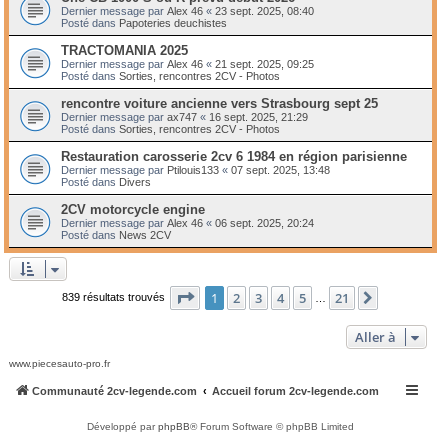
Dernier message par
Alex 46
«
23 sept. 2025, 08:40
Posté dans
Papoteries deuchistes
TRACTOMANIA 2025
Dernier message par
Alex 46
«
21 sept. 2025, 09:25
Posté dans
Sorties, rencontres 2CV - Photos
rencontre voiture ancienne vers Strasbourg sept 25
Dernier message par
ax747
«
16 sept. 2025, 21:29
Posté dans
Sorties, rencontres 2CV - Photos
Restauration carosserie 2cv 6 1984 en région parisienne
Dernier message par
Ptilouis133
«
07 sept. 2025, 13:48
Posté dans
Divers
2CV motorcycle engine
Dernier message par
Alex 46
«
06 sept. 2025, 20:24
Posté dans
News 2CV
Page
1
sur
21
1
2
3
4
5
21
Suivante
839 résultats trouvés
…
Aller à
www.piecesauto-pro.fr
Communauté 2cv-legende.com
Accueil forum 2cv-legende.com
Développé par
phpBB
® Forum Software © phpBB Limited