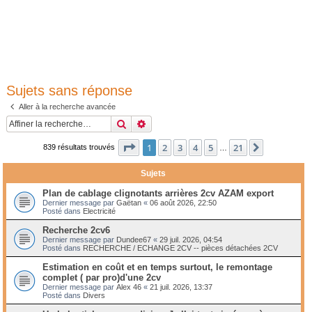
Sujets sans réponse
Aller à la recherche avancée
Rechercher
Recherche avancée
Page
1
sur
21
1
2
3
4
5
21
Suivante
839 résultats trouvés
…
Sujets
Plan de cablage clignotants arrières 2cv AZAM export
Dernier message par
Gaëtan
«
06 août 2026, 22:50
Posté dans
Electricité
Recherche 2cv6
Dernier message par
Dundee67
«
29 juil. 2026, 04:54
Posté dans
RECHERCHE / ECHANGE 2CV -- pièces détachées 2CV
Estimation en coût et en temps surtout, le remontage
complet ( par pro)d'une 2cv
Dernier message par
Alex 46
«
21 juil. 2026, 13:37
Posté dans
Divers