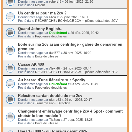
Dernier message par
robert48
«
02 févr. 2026, 21:20
Posté dans
Moteur
Un cendrier pour ma 2cv ?
Dernier message par
Mica
«
25 janv. 2026, 16:01
Posté dans
RECHERCHE / ECHANGE 2CV -- pièces détachées 2CV
Quand Johnny English...
Dernier message par
Deuchémoi
«
26 déc. 2025, 10:42
Posté dans
Papoteries deuchistes
boite sur ma 2cv azam centrifuge - galere de démarrer en
premiere
Dernier message par
dad777
«
30 nov. 2025, 16:29
Posté dans
Boîte de vitesse
Caisse AK 400
Dernier message par
Alex 46
«
24 nov. 2025, 09:44
Posté dans
RECHERCHE / ECHANGE 2CV -- pièces détachées 2CV
Au hazard d'une flânerire sur Spotify ...
Dernier message par
Deuchémoi
«
03 nov. 2025, 11:49
Posté dans
Papoteries deuchistes
Refection cardan double de ma 2cv
Dernier message par
pierre83
«
29 oct. 2025, 20:17
Posté dans
Transmission - Direction
Changement embrayage centrifuge 2cv 4 Spot - comment
choisir le bon modèle ?
Dernier message par
TitiSpot
«
27 sept. 2025, 18:25
Posté dans
Boîte de vitesse
Une CB 1000 S ou R prévu début 2026