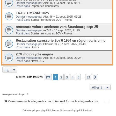
Dernier message par
Alex 46
«
23 sept. 2025, 08:40
Posté dans
Papoteries deuchistes
TRACTOMANIA 2025
Dernier message par
Alex 46
«
21 sept. 2025, 09:25
Posté dans
Sorties, rencontres 2CV - Photos
rencontre voiture ancienne vers Strasbourg sept 25
Dernier message par
ax747
«
16 sept. 2025, 21:29
Posté dans
Sorties, rencontres 2CV - Photos
Restauration carosserie 2cv 6 1984 en région parisienne
Dernier message par
Ptilouis133
«
07 sept. 2025, 13:48
Posté dans
Divers
2CV motorcycle engine
Dernier message par
Alex 46
«
06 sept. 2025, 20:24
Posté dans
News 2CV
Page
1
sur
21
1
2
3
4
5
21
Suivante
839 résultats trouvés
…
Aller à
www.piecesauto-pro.fr
Communauté 2cv-legende.com
Accueil forum 2cv-legende.com
Développé par
phpBB
® Forum Software © phpBB Limited