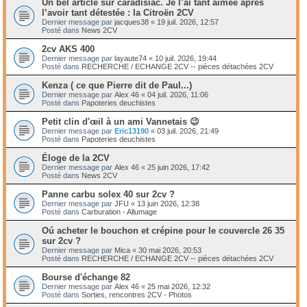
Un bel article sur caradisiac. Je l’ai tant aimée après
l’avoir tant détestée : la Citroën 2CV
Dernier message par
jacques38
«
19 juil. 2026, 12:57
Posté dans
News 2CV
2cv AKS 400
Dernier message par
layaute74
«
10 juil. 2026, 19:44
Posté dans
RECHERCHE / ECHANGE 2CV -- pièces détachées 2CV
Kenza ( ce que Pierre dit de Paul...)
Dernier message par
Alex 46
«
04 juil. 2026, 11:06
Posté dans
Papoteries deuchistes
Petit clin d'œil à un ami Vannetais 😉
Dernier message par
Eric13190
«
03 juil. 2026, 21:49
Posté dans
Papoteries deuchistes
Éloge de la 2CV
Dernier message par
Alex 46
«
25 juin 2026, 17:42
Posté dans
News 2CV
Panne carbu solex 40 sur 2cv ?
Dernier message par
JFU
«
13 juin 2026, 12:38
Posté dans
Carburation - Allumage
Oú acheter le bouchon et crépine pour le couvercle 26 35
sur 2cv ?
Dernier message par
Mica
«
30 mai 2026, 20:53
Posté dans
RECHERCHE / ECHANGE 2CV -- pièces détachées 2CV
Bourse d'échange 82
Dernier message par
Alex 46
«
25 mai 2026, 12:32
Posté dans
Sorties, rencontres 2CV - Photos