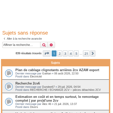
Sujets sans réponse
Aller à la recherche avancée
Rechercher
Recherche avancée
Page
1
sur
21
1
2
3
4
5
21
Suivante
839 résultats trouvés
…
Sujets
Plan de cablage clignotants arrières 2cv AZAM export
Dernier message par
Gaëtan
«
06 août 2026, 22:50
Posté dans
Electricité
Recherche 2cv6
Dernier message par
Dundee67
«
29 juil. 2026, 04:54
Posté dans
RECHERCHE / ECHANGE 2CV -- pièces détachées 2CV
Estimation en coût et en temps surtout, le remontage
complet ( par pro)d'une 2cv
Dernier message par
Alex 46
«
21 juil. 2026, 13:37
Posté dans
Divers