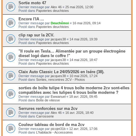
Sortie moto 47
Dernier message par
Alex 46
«
25 mai 2026, 12:00
Posté dans
Papoteries deuchistes
Encore l'IA ...
Dernier message par
Deuchémoi
«
16 mai 2026, 09:14
Posté dans
Papoteries deuchistes
clip rap sur la 2CV.
Dernier message par
jacques38
«
14 mai 2026, 19:39
Posté dans
Papoteries deuchistes
"Il roule en Tesla… Alimentée par un groupe électrogène
diesel logé dans le coffre !"
Dernier message par
jacques38
«
14 mai 2026, 18:47
Posté dans
Papoteries deuchistes
Claix Auto Classic Le 24/05/2026 en Isére (38).
Dernier message par
jacques38
«
10 mai 2026, 17:24
Posté dans
Sorties, rencontres 2CV - Photos
sorties de boîte tulipe 4 trous boîte moderne 2cv sont-elles
compatibles avec les tulipes 6 trous boîte moderne ?
Dernier message par
Ewwanuel
«
18 avr. 2026, 09:45
Posté dans
Boîte de vitesse
Serrures renforcées sur ma 2cv
Dernier message par
Alex 46
«
16 avr. 2026, 18:40
Posté dans
Carrosserie
Couleur tableau de bord de ma 2cv
Dernier message par
picojet31b
«
12 avr. 2026, 17:06
Posté dans
L'habitacle - Accessoires