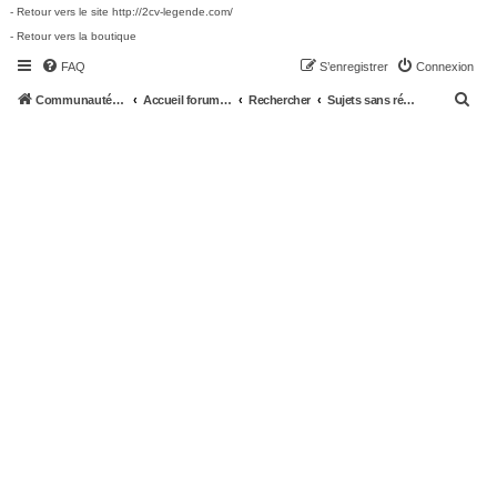
- Retour vers le site http://2cv-legende.com/
- Retour vers la boutique
FAQ
S’enregistrer
Connexion
R
Communauté 2cv-legende.com
Accueil forum 2cv-legende.com
Rechercher
Sujets sans réponse
e
c
h
e
r
c
h
e
r