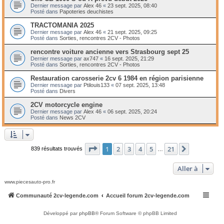
Dernier message par
Alex 46
«
23 sept. 2025, 08:40
Posté dans
Papoteries deuchistes
TRACTOMANIA 2025
Dernier message par
Alex 46
«
21 sept. 2025, 09:25
Posté dans
Sorties, rencontres 2CV - Photos
rencontre voiture ancienne vers Strasbourg sept 25
Dernier message par
ax747
«
16 sept. 2025, 21:29
Posté dans
Sorties, rencontres 2CV - Photos
Restauration carosserie 2cv 6 1984 en région parisienne
Dernier message par
Ptilouis133
«
07 sept. 2025, 13:48
Posté dans
Divers
2CV motorcycle engine
Dernier message par
Alex 46
«
06 sept. 2025, 20:24
Posté dans
News 2CV
Page
1
sur
21
1
2
3
4
5
21
Suivante
839 résultats trouvés
…
Aller à
www.piecesauto-pro.fr
Communauté 2cv-legende.com
Accueil forum 2cv-legende.com
Développé par
phpBB
® Forum Software © phpBB Limited