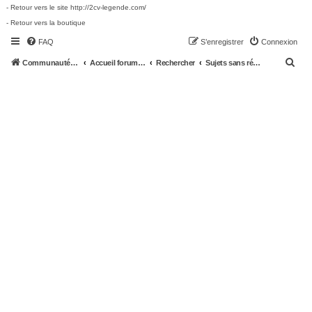
- Retour vers le site http://2cv-legende.com/
- Retour vers la boutique
FAQ
S’enregistrer
Connexion
R
Communauté 2cv-legende.com
Accueil forum 2cv-legende.com
Rechercher
Sujets sans réponse
e
c
h
e
r
c
h
e
r