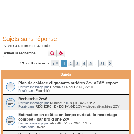
Sujets sans réponse
Aller à la recherche avancée
Rechercher
Recherche avancée
Page
1
sur
21
1
2
3
4
5
21
Suivante
839 résultats trouvés
…
Sujets
Plan de cablage clignotants arrières 2cv AZAM export
Dernier message par
Gaëtan
«
06 août 2026, 22:50
Posté dans
Electricité
Recherche 2cv6
Dernier message par
Dundee67
«
29 juil. 2026, 04:54
Posté dans
RECHERCHE / ECHANGE 2CV -- pièces détachées 2CV
Estimation en coût et en temps surtout, le remontage
complet ( par pro)d'une 2cv
Dernier message par
Alex 46
«
21 juil. 2026, 13:37
Posté dans
Divers