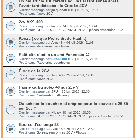
Un bel article sur caradisiac. Je l’ai tant aimée après
l’avoir tant détestée : la Citroën 2CV
Dernier message par
jacques38
«
19 juil. 2026, 12:57
Posté dans
News 2CV
2cv AKS 400
Dernier message par
layaute74
«
10 juil. 2026, 19:44
Posté dans
RECHERCHE / ECHANGE 2CV -- pièces détachées 2CV
Kenza ( ce que Pierre dit de Paul...)
Dernier message par
Alex 46
«
04 juil. 2026, 11:06
Posté dans
Papoteries deuchistes
Petit clin d'œil à un ami Vannetais 😉
Dernier message par
Eric13190
«
03 juil. 2026, 21:49
Posté dans
Papoteries deuchistes
Éloge de la 2CV
Dernier message par
Alex 46
«
25 juin 2026, 17:42
Posté dans
News 2CV
Panne carbu solex 40 sur 2cv ?
Dernier message par
JFU
«
13 juin 2026, 12:38
Posté dans
Carburation - Allumage
Oú acheter le bouchon et crépine pour le couvercle 26 35
sur 2cv ?
Dernier message par
Mica
«
30 mai 2026, 20:53
Posté dans
RECHERCHE / ECHANGE 2CV -- pièces détachées 2CV
Bourse d'échange 82
Dernier message par
Alex 46
«
25 mai 2026, 12:32
Posté dans
Sorties, rencontres 2CV - Photos