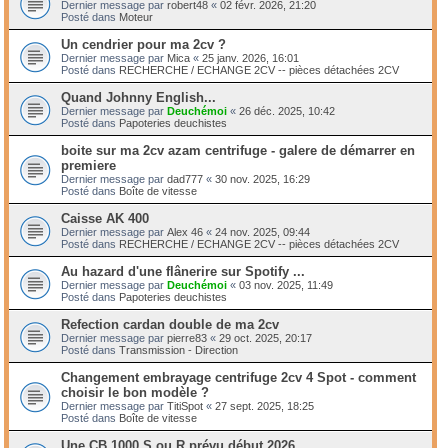
Dernier message par
robert48
«
02 févr. 2026, 21:20
Posté dans
Moteur
Un cendrier pour ma 2cv ?
Dernier message par
Mica
«
25 janv. 2026, 16:01
Posté dans
RECHERCHE / ECHANGE 2CV -- pièces détachées 2CV
Quand Johnny English...
Dernier message par
Deuchémoi
«
26 déc. 2025, 10:42
Posté dans
Papoteries deuchistes
boite sur ma 2cv azam centrifuge - galere de démarrer en
premiere
Dernier message par
dad777
«
30 nov. 2025, 16:29
Posté dans
Boîte de vitesse
Caisse AK 400
Dernier message par
Alex 46
«
24 nov. 2025, 09:44
Posté dans
RECHERCHE / ECHANGE 2CV -- pièces détachées 2CV
Au hazard d'une flânerire sur Spotify ...
Dernier message par
Deuchémoi
«
03 nov. 2025, 11:49
Posté dans
Papoteries deuchistes
Refection cardan double de ma 2cv
Dernier message par
pierre83
«
29 oct. 2025, 20:17
Posté dans
Transmission - Direction
Changement embrayage centrifuge 2cv 4 Spot - comment
choisir le bon modèle ?
Dernier message par
TitiSpot
«
27 sept. 2025, 18:25
Posté dans
Boîte de vitesse
Une CB 1000 S ou R prévu début 2026