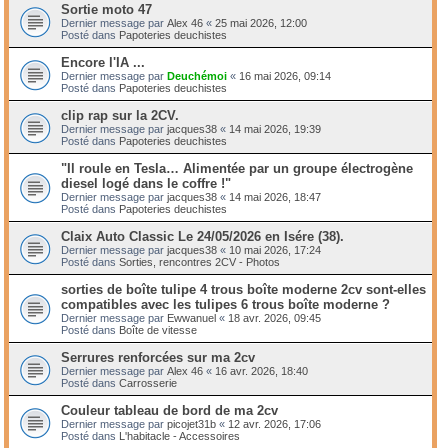
Sortie moto 47
Dernier message par
Alex 46
«
25 mai 2026, 12:00
Posté dans
Papoteries deuchistes
Encore l'IA ...
Dernier message par
Deuchémoi
«
16 mai 2026, 09:14
Posté dans
Papoteries deuchistes
clip rap sur la 2CV.
Dernier message par
jacques38
«
14 mai 2026, 19:39
Posté dans
Papoteries deuchistes
"Il roule en Tesla… Alimentée par un groupe électrogène
diesel logé dans le coffre !"
Dernier message par
jacques38
«
14 mai 2026, 18:47
Posté dans
Papoteries deuchistes
Claix Auto Classic Le 24/05/2026 en Isére (38).
Dernier message par
jacques38
«
10 mai 2026, 17:24
Posté dans
Sorties, rencontres 2CV - Photos
sorties de boîte tulipe 4 trous boîte moderne 2cv sont-elles
compatibles avec les tulipes 6 trous boîte moderne ?
Dernier message par
Ewwanuel
«
18 avr. 2026, 09:45
Posté dans
Boîte de vitesse
Serrures renforcées sur ma 2cv
Dernier message par
Alex 46
«
16 avr. 2026, 18:40
Posté dans
Carrosserie
Couleur tableau de bord de ma 2cv
Dernier message par
picojet31b
«
12 avr. 2026, 17:06
Posté dans
L'habitacle - Accessoires