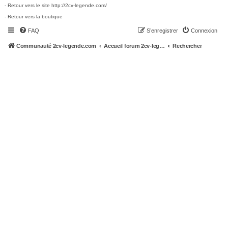
- Retour vers le site http://2cv-legende.com/
- Retour vers la boutique
FAQ
S’enregistrer
Connexion
Communauté 2cv-legende.com
Accueil forum 2cv-legende.com
Rechercher