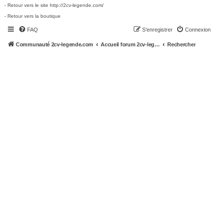
- Retour vers le site http://2cv-legende.com/
- Retour vers la boutique
FAQ
S’enregistrer
Connexion
Communauté 2cv-legende.com
Accueil forum 2cv-legende.com
Rechercher