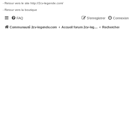
- Retour vers le site http://2cv-legende.com/
- Retour vers la boutique
FAQ
S’enregistrer
Connexion
Communauté 2cv-legende.com
Accueil forum 2cv-legende.com
Rechercher