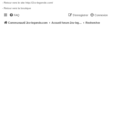
- Retour vers le site http://2cv-legende.com/
- Retour vers la boutique
FAQ
S’enregistrer
Connexion
Communauté 2cv-legende.com
Accueil forum 2cv-legende.com
Rechercher