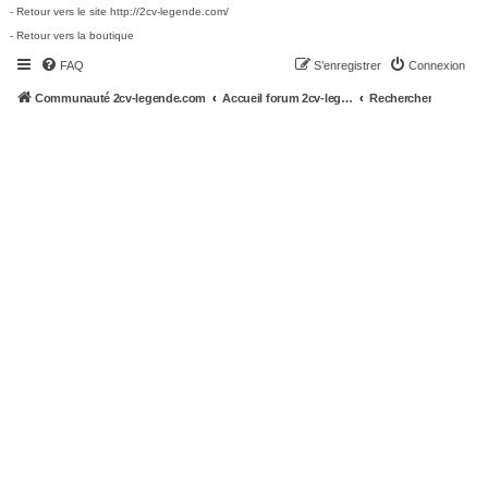
- Retour vers le site http://2cv-legende.com/
- Retour vers la boutique
FAQ
S’enregistrer
Connexion
Communauté 2cv-legende.com
Accueil forum 2cv-legende.com
Rechercher