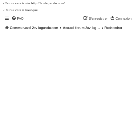
- Retour vers le site http://2cv-legende.com/
- Retour vers la boutique
FAQ
S’enregistrer
Connexion
Communauté 2cv-legende.com
Accueil forum 2cv-legende.com
Rechercher