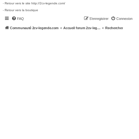
- Retour vers le site http://2cv-legende.com/
- Retour vers la boutique
FAQ
S’enregistrer
Connexion
Communauté 2cv-legende.com
Accueil forum 2cv-legende.com
Rechercher