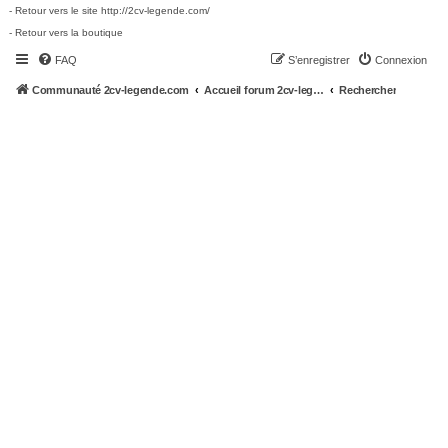
- Retour vers le site http://2cv-legende.com/
- Retour vers la boutique
FAQ
S’enregistrer
Connexion
Communauté 2cv-legende.com
Accueil forum 2cv-legende.com
Rechercher