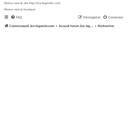
- Retour vers le site http://2cv-legende.com/
- Retour vers la boutique
FAQ
S’enregistrer
Connexion
Communauté 2cv-legende.com
Accueil forum 2cv-legende.com
Rechercher