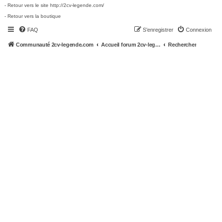
- Retour vers le site http://2cv-legende.com/
- Retour vers la boutique
FAQ
S’enregistrer
Connexion
Communauté 2cv-legende.com
Accueil forum 2cv-legende.com
Rechercher