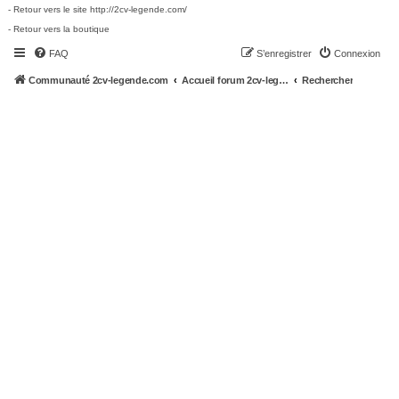
- Retour vers le site http://2cv-legende.com/
- Retour vers la boutique
FAQ
S’enregistrer
Connexion
Communauté 2cv-legende.com
Accueil forum 2cv-legende.com
Rechercher