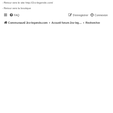
- Retour vers le site http://2cv-legende.com/
- Retour vers la boutique
FAQ
S’enregistrer
Connexion
Communauté 2cv-legende.com
Accueil forum 2cv-legende.com
Rechercher