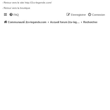
- Retour vers le site http://2cv-legende.com/
- Retour vers la boutique
FAQ
S’enregistrer
Connexion
Communauté 2cv-legende.com
Accueil forum 2cv-legende.com
Rechercher