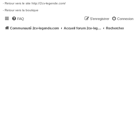
- Retour vers le site http://2cv-legende.com/
- Retour vers la boutique
FAQ
S’enregistrer
Connexion
Communauté 2cv-legende.com
Accueil forum 2cv-legende.com
Rechercher