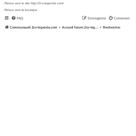
- Retour vers le site http://2cv-legende.com/
- Retour vers la boutique
FAQ
S’enregistrer
Connexion
Communauté 2cv-legende.com
Accueil forum 2cv-legende.com
Rechercher