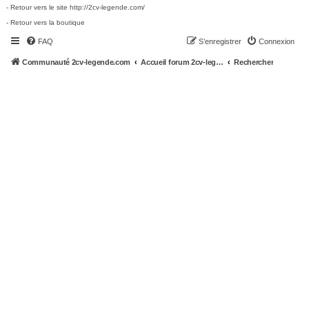
- Retour vers le site http://2cv-legende.com/
- Retour vers la boutique
FAQ
S’enregistrer
Connexion
Communauté 2cv-legende.com
Accueil forum 2cv-legende.com
Rechercher