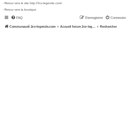
- Retour vers le site http://2cv-legende.com/
- Retour vers la boutique
FAQ
S’enregistrer
Connexion
Communauté 2cv-legende.com
Accueil forum 2cv-legende.com
Rechercher