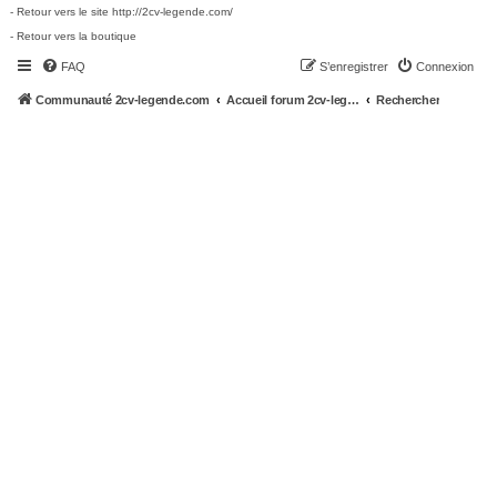
- Retour vers le site http://2cv-legende.com/
- Retour vers la boutique
FAQ
S’enregistrer
Connexion
Communauté 2cv-legende.com
Accueil forum 2cv-legende.com
Rechercher