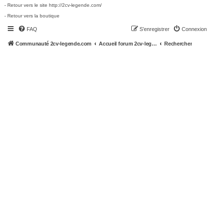
- Retour vers le site http://2cv-legende.com/
- Retour vers la boutique
FAQ
S’enregistrer
Connexion
Communauté 2cv-legende.com
Accueil forum 2cv-legende.com
Rechercher