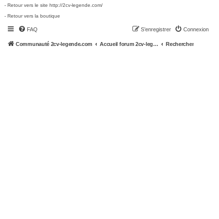
- Retour vers le site http://2cv-legende.com/
- Retour vers la boutique
FAQ
S’enregistrer
Connexion
Communauté 2cv-legende.com
Accueil forum 2cv-legende.com
Rechercher