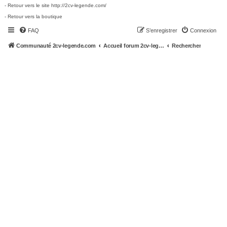
- Retour vers le site http://2cv-legende.com/
- Retour vers la boutique
FAQ
S’enregistrer
Connexion
Communauté 2cv-legende.com
Accueil forum 2cv-legende.com
Rechercher