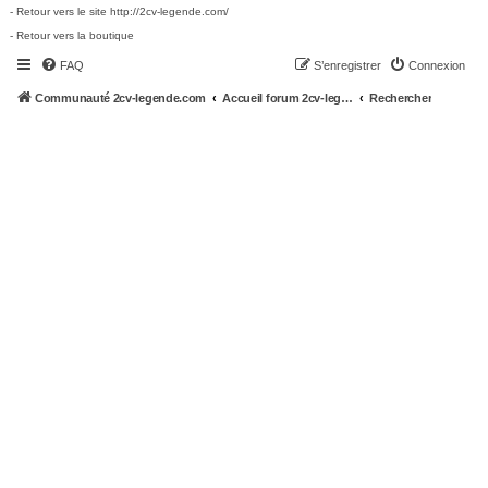
- Retour vers le site http://2cv-legende.com/
- Retour vers la boutique
FAQ
S’enregistrer
Connexion
Communauté 2cv-legende.com
Accueil forum 2cv-legende.com
Rechercher