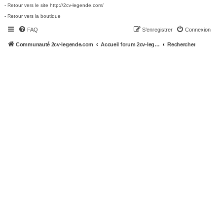
- Retour vers le site http://2cv-legende.com/
- Retour vers la boutique
FAQ
S’enregistrer
Connexion
Communauté 2cv-legende.com
Accueil forum 2cv-legende.com
Rechercher