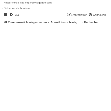
- Retour vers le site http://2cv-legende.com/
- Retour vers la boutique
FAQ
S’enregistrer
Connexion
Communauté 2cv-legende.com
Accueil forum 2cv-legende.com
Rechercher