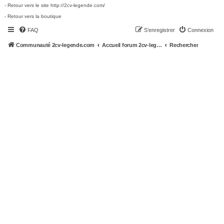
- Retour vers le site http://2cv-legende.com/
- Retour vers la boutique
FAQ
S’enregistrer
Connexion
Communauté 2cv-legende.com
Accueil forum 2cv-legende.com
Rechercher