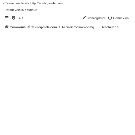
- Retour vers le site http://2cv-legende.com/
- Retour vers la boutique
FAQ
S’enregistrer
Connexion
Communauté 2cv-legende.com
Accueil forum 2cv-legende.com
Rechercher