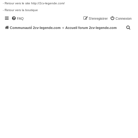
- Retour vers le site http://2cv-legende.com/
- Retour vers la boutique
FAQ
S’enregistrer
Connexion
R
Communauté 2cv-legende.com
Accueil forum 2cv-legende.com
e
c
h
e
r
c
h
e
r