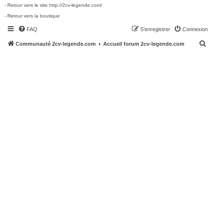
- Retour vers le site http://2cv-legende.com/
- Retour vers la boutique
FAQ
S’enregistrer
Connexion
R
Communauté 2cv-legende.com
Accueil forum 2cv-legende.com
e
c
h
e
r
c
h
e
r